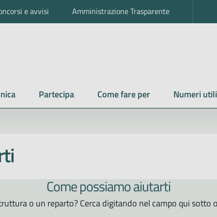
oncorsi e avvisi
Amministrazione Trasparente
nica
Partecipa
Come fare per
Numeri utili
ti
Come possiamo aiutarti
ruttura o un reparto? Cerca digitando nel campo qui sotto o 