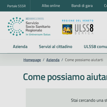
Albo online
Bandi di gara
C
Portale SSSR
Azienda
Servizi al cittadino
ULSS8 comu
Homepage
/
Azienda
/
Come possiamo aiutarti
Come possiamo aiutar
Stai cercando una st