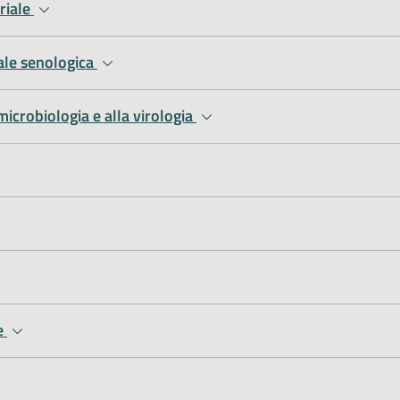
riale
iale senologica
microbiologia e alla virologia
ne