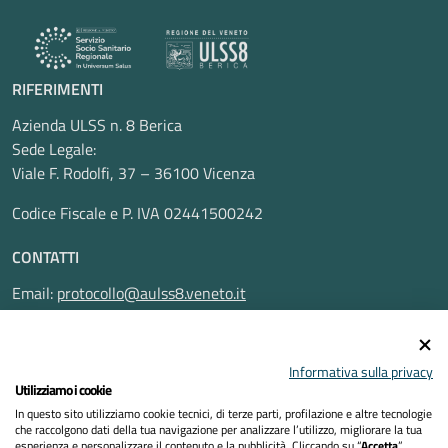
RIFERIMENTI
Azienda ULSS n. 8 Berica
Sede Legale:
Viale F. Rodolfi, 37 – 36100 Vicenza
Codice Fiscale e P. IVA 02441500242
CONTATTI
Email:
protocollo@aulss8.veneto.it
Pec:
protocollo.aulss8@pecveneto.it
SEGUICI SU
Informativa sulla privacy
Utilizziamo i cookie
In questo sito utilizziamo cookie tecnici, di terze parti, profilazione e altre tecnologie
che raccolgono dati della tua navigazione per analizzare l’utilizzo, migliorare la tua
esperienza e personalizzare il contenuto e la pubblicità. Cliccando su “
Accetta
”,