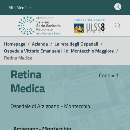
Altri Menù
Homepage
/
Azienda
/
La rete degli Ospedali
/
Ospedale Vittorio Emanuele III di Montecchio Maggiore
/
Retina Medica
Retina
Condividi
Medica
Ospedale di Arzignano - Montecchio
Arzignano- Montecchio