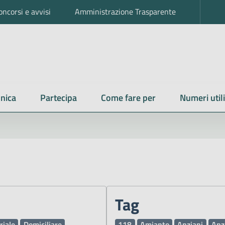
oncorsi e avvisi
Amministrazione Trasparente
nica
Partecipa
Come fare per
Numeri utili
Tag
riale
Domiciliare
118
Amianto
Anziani
Anz