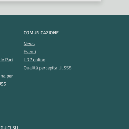
COMUNICAZIONE
News
Eventi
le Pari
URP online
Qualità percepita ULSS8
ina per
USS
GUICI SU