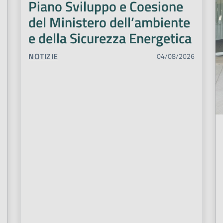
Piano Sviluppo e Coesione
Punto prelievi
Qualità percep
del Ministero dell’ambiente
Riconoscimento
Salute
Sal
e della Sicurezza Energetica
Testa collo
Tossinfezioni alim
TIPO CONTENUTO:
NOTIZIE
04/08/2026
Violenza
Zanzare
Interazie