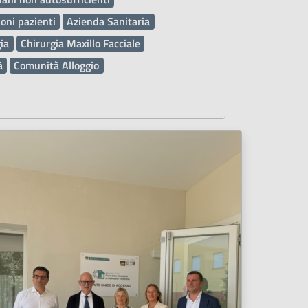
oni pazienti
Azienda Sanitaria
ia
Chirurgia Maxillo Facciale
à
Comunità Alloggio
erno DAE
Deleghe
Dematerializzata DEMA
Donazione organi e sangue
Ginecologia e Ostetricia
Inclusione
Influenza
Laboratorio Analisi
Malattie
ina Generale
Metodo ABA
Metodo Feldenkrais
Metodo Perfetti
eratori Socio Sanitari OSS
Ospedale
Pediatria
egionale
Resilienza PNRR
Prevenzione
ni sanitarie
Pronto Soccorso PS