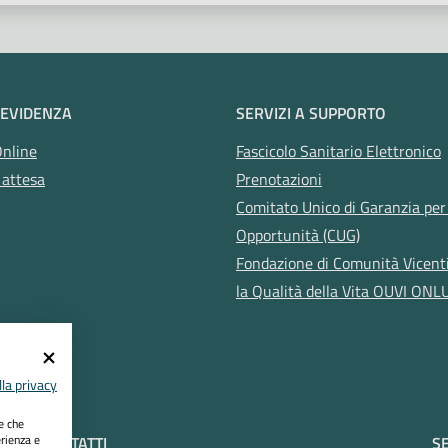
 EVIDENZA
SERVIZI A SUPPORTO
Online
Fascicolo Sanitario Elettronico
 attesa
Prenotazioni
Comitato Unico di Garanzia per 
Opportunità (CUG)
Fondazione di Comunità Vicent
la Qualità della Vita OUVI ONL
la privacy
ie che
erienza e
CONTATTI
SE