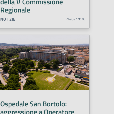
della V Commissione
Regionale
TIPO CONTENUTO:
NOTIZIE
24/07/2026
Ospedale San Bortolo:
aggressione a Operatore