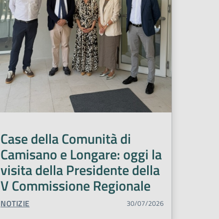
ita
Radiologia
Regione Veneto
ute donna
Scuola
Terapia Intensiva
entari
Tumori
Urologia
Vaccinazioni
ndale
Case della Comunità di
Camisano e Longare: oggi la
visita della Presidente della
V Commissione Regionale
TIPO CONTENUTO:
NOTIZIE
30/07/2026