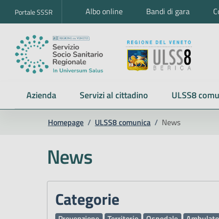
Albo online
Bandi di gara
C
Portale SSSR
Azienda
Servizi al cittadino
ULSS8 comu
Homepage
/
ULSS8 comunica
/
News
News
Categorie
Prevenzione
Territorio
Ospedale
Ambulato