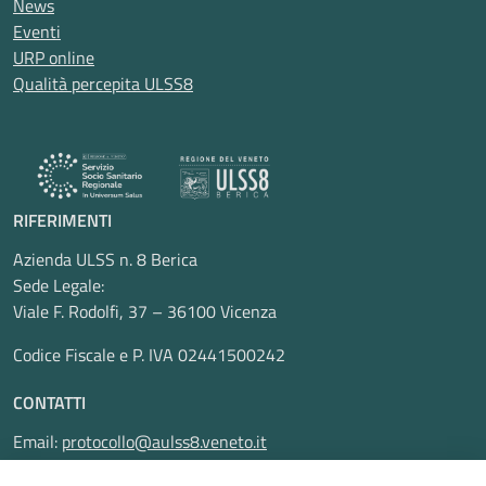
News
Eventi
URP online
Qualità percepita ULSS8
RIFERIMENTI
Azienda ULSS n. 8 Berica
Sede Legale:
Viale F. Rodolfi, 37 – 36100 Vicenza
Codice Fiscale e P. IVA 02441500242
CONTATTI
Email:
protocollo@aulss8.veneto.it
Pec:
protocollo.aulss8@pecveneto.it