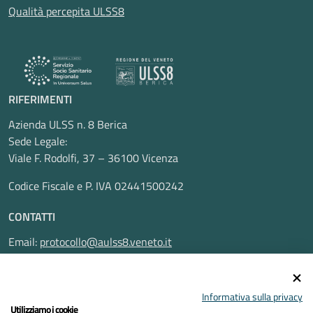
Qualità percepita ULSS8
RIFERIMENTI
Azienda ULSS n. 8 Berica
Sede Legale:
Viale F. Rodolfi, 37 – 36100 Vicenza
Codice Fiscale e P. IVA 02441500242
CONTATTI
Email:
protocollo@aulss8.veneto.it
Pec:
protocollo.aulss8@pecveneto.it
SEGUICI SU
Informativa sulla privacy
Utilizziamo i cookie