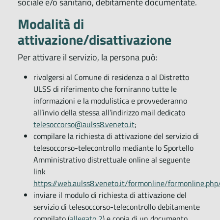
sociale e/o sanitario, debitamente documentate.
Modalità di
attivazione/disattivazione
Per attivare il servizio, la persona può:
rivolgersi al Comune di residenza o al Distretto
ULSS di riferimento che forniranno tutte le
informazioni e la modulistica e provvederanno
all’invio della stessa all’indirizzo mail dedicato
telesoccorso@aulss8.veneto.it
;
compilare la richiesta di attivazione del servizio di
telesoccorso-telecontrollo mediante lo Sportello
Amministrativo distrettuale online al seguente
link
https://web.aulss8.veneto.it/formonline/formonline.php
inviare il modulo di richiesta di attivazione del
servizio di telesoccorso-telecontrollo debitamente
compilato (
allegato 2
) e copia di un documento