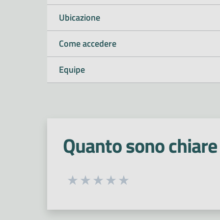
Ubicazione
Come accedere
Equipe
Quanto sono chiare 
Seleziona una valutazione da 1 a 5
Valuta 1 stelle su 5
Valuta 2 stelle su 5
Valuta 3 stelle su 5
Valuta 4 stelle su 5
Valuta 5 stelle su 5