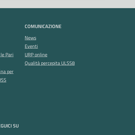
COMUNICAZIONE
News
Eventi
le Pari
URP online
Qualità percepita ULSS8
ina per
USS
GUICI SU