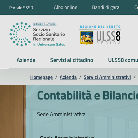
Albo online
Bandi di gara
C
Portale SSSR
Azienda
Servizi al cittadino
ULSS8 comu
Homepage
/
Azienda
/
Servizi Amministrativi
/
Contabilità e Bilanci
Sede Amministrativa