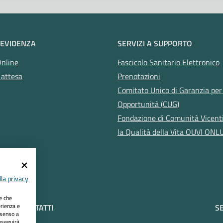
 EVIDENZA
SERVIZI A SUPPORTO
Online
Fascicolo Sanitario Elettronico
 attesa
Prenotazioni
Comitato Unico di Garanzia per 
Opportunità (CUG)
Fondazione di Comunità Vicent
la Qualità della Vita OUVI ONL
la privacy
ie che
erienza e
CONTATTI
SE
nsenso a
oseguirà