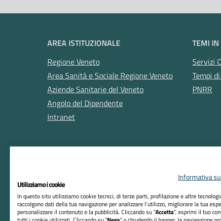
AREA ISTITUZIONALE
TEMI IN
Regione Veneto
Servizi 
Area Sanità e Sociale Regione Veneto
Tempi di
Aziende Sanitarie del Veneto
PNRR
Angolo del Dipendente
Intranet
Informativa sul
Utilizziamo i cookie
In questo sito utilizziamo cookie tecnici, di terze parti, profilazione e altre tecnolog
raccolgono dati della tua navigazione per analizzare l’utilizzo, migliorare la tua esp
RIFERIMENTI
personalizzare il contenuto e la pubblicità. Cliccando su “
Accetta
”, esprimi il tuo co
tutti i cookie utilizzati. Cliccando su "
Nega
" o chiudendo il banner, la navigazione pr