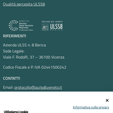
Qualità percepita ULSS8
RIFERIMENTI
Azienda ULSS n. 8 Berica
Sede Legale:
Viale F. Rodolfi, 37 – 36100 Vicenza
Codice Fiscale e P. IVA 02441500242
CONTATTI
Email:
protocollo@aulss8.veneto.it
Pec:
protocollo.aulss8@pecveneto.it
SEGUICI SU
Informativa sulla privacy
Utilizziamo i cookie