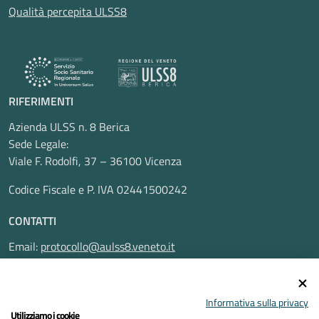
Qualità percepita ULSS8
RIFERIMENTI
Azienda ULSS n. 8 Berica
Sede Legale:
Viale F. Rodolfi, 37 – 36100 Vicenza
Codice Fiscale e P. IVA 02441500242
CONTATTI
Email:
protocollo@aulss8.veneto.it
Pec:
protocollo.aulss8@pecveneto.it
SEGUICI SU
Informativa sulla privacy
Utilizziamo i cookie