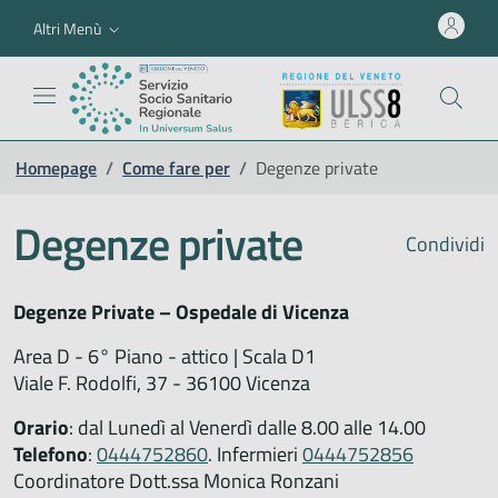
Altri Menù
Homepage
/
Come fare per
/
Degenze private
Degenze private
Condividi
Degenze Private – Ospedale di Vicenza
Area D - 6° Piano - attico | Scala D1
Viale F. Rodolfi, 37 - 36100 Vicenza
Orario
: dal Lunedì al Venerdì dalle 8.00 alle 14.00
Telefono
:
0444752860
. Infermieri
0444752856
Coordinatore Dott.ssa Monica Ronzani