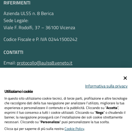
RIFERIMENTI
Azienda ULSS n. 8 Berica
Sede Legale:
Viale F. Rodolfi, 37 – 36100 Vicenza
Codice Fiscale e P. IVA 02441500242
CONTATTI
Email:
protocollo@aulss8.veneto.it
Pec:
protocollo.aulss8@pecveneto.it
SEGUICI SU
Informativa sulla privacy
Utilizziamo i cookie
In questo sito utilizziamo cookie tecnici, di terze parti, profilazione e altre tecnologie
che raccolgono dati della tua navigazione per analizzare l’utilizzo, migliorare la tua
esperienza e personalizzare il contenuto e la pubblicità. Cliccando su “
Accetta
”,
Privacy Policy
esprimi il tuo consenso a tutti i cookie utilizzati. Cliccando su "
Nega
" o chiudendo il
banner, la navigazione proseguirà con l’installazione dei soli cookie strettamente
necessari. Cliccando su "
Personalizza
" puoi personalizzare la tua scelta.
Dichiarazione di accessibilità
Clicca qui per saperne di più sulla nostra
Cookie Policy
.