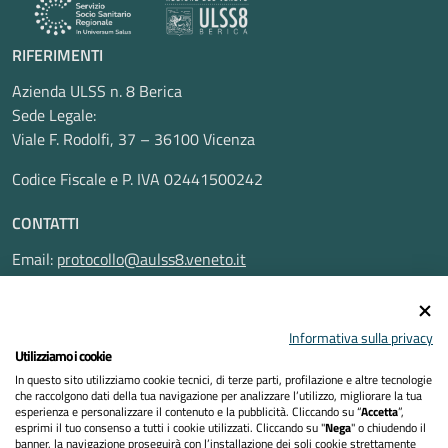
RIFERIMENTI
Azienda ULSS n. 8 Berica
Sede Legale:
Viale F. Rodolfi, 37 – 36100 Vicenza
Codice Fiscale e P. IVA 02441500242
CONTATTI
Email:
protocollo@aulss8.veneto.it
Pec:
protocollo.aulss8@pecveneto.it
SEGUICI SU
Informativa sulla privacy
Utilizziamo i cookie
In questo sito utilizziamo cookie tecnici, di terze parti, profilazione e altre tecnologie
che raccolgono dati della tua navigazione per analizzare l’utilizzo, migliorare la tua
esperienza e personalizzare il contenuto e la pubblicità. Cliccando su “
Accetta
”,
Privacy Policy
esprimi il tuo consenso a tutti i cookie utilizzati. Cliccando su "
Nega
" o chiudendo il
banner, la navigazione proseguirà con l’installazione dei soli cookie strettamente