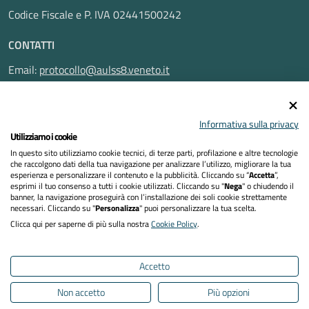
Codice Fiscale e P. IVA 02441500242
CONTATTI
Email:
protocollo@aulss8.veneto.it
Pec:
protocollo.aulss8@pecveneto.it
SEGUICI SU
Informativa sulla privacy
Utilizziamo i cookie
In questo sito utilizziamo cookie tecnici, di terze parti, profilazione e altre tecnologie
che raccolgono dati della tua navigazione per analizzare l’utilizzo, migliorare la tua
esperienza e personalizzare il contenuto e la pubblicità. Cliccando su “
Accetta
”,
Privacy Policy
esprimi il tuo consenso a tutti i cookie utilizzati. Cliccando su "
Nega
" o chiudendo il
banner, la navigazione proseguirà con l’installazione dei soli cookie strettamente
necessari. Cliccando su "
Personalizza
" puoi personalizzare la tua scelta.
Dichiarazione di accessibilità
Clicca qui per saperne di più sulla nostra
Cookie Policy
.
Note legali
Accetto
Cookies policy
Non accetto
Più opzioni
Mappa del sito