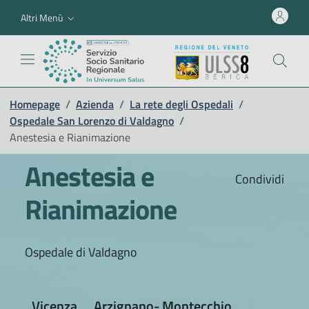
Altri Menù
Homepage
/
Azienda
/
La rete degli Ospedali
/
Ospedale San Lorenzo di Valdagno
/
Anestesia e Rianimazione
Anestesia e
Condividi
Rianimazione
Ospedale di Valdagno
Vicenza
Arzignano- Montecchio