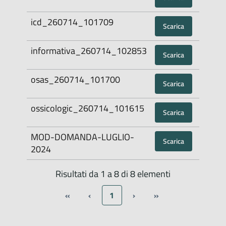
icd_260714_101709
Scarica
informativa_260714_102853
Scarica
osas_260714_101700
Scarica
ossicologic_260714_101615
Scarica
MOD-DOMANDA-LUGLIO-
Scarica
2024
Risultati da 1 a 8 di 8 elementi
«
‹
1
›
»