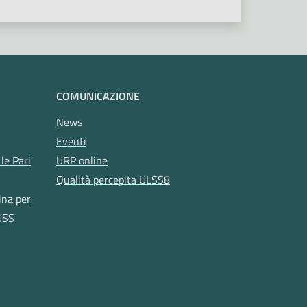
COMUNICAZIONE
News
Eventi
le Pari
URP online
Qualità percepita ULSS8
ina per
USS