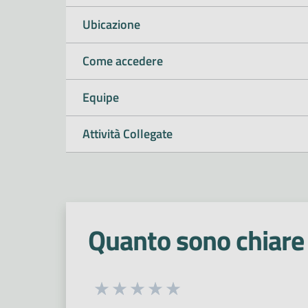
Ubicazione
Come accedere
Equipe
Attività Collegate
Quanto sono chiare 
Seleziona una valutazione da 1 a 5
Valuta 1 stelle su 5
Valuta 2 stelle su 5
Valuta 3 stelle su 5
Valuta 4 stelle su 5
Valuta 5 stelle su 5