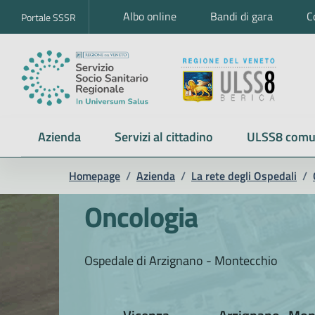
Albo online
Bandi di gara
C
Portale SSSR
Azienda
Servizi al cittadino
ULSS8 comu
Homepage
/
Azienda
/
La rete degli Ospedali
/
Oncologia
Ospedale di Arzignano - Montecchio