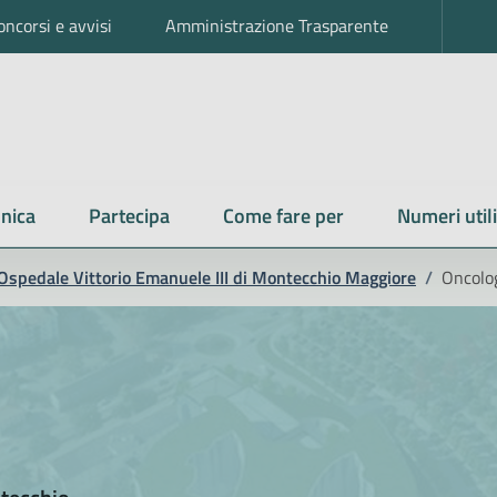
oncorsi e avvisi
Amministrazione Trasparente
nica
Partecipa
Come fare per
Numeri utili
Ospedale Vittorio Emanuele III di Montecchio Maggiore
/
Oncolo