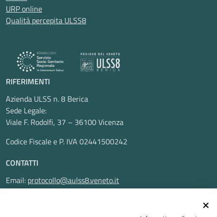
URP online
Qualità percepita ULSS8
RIFERIMENTI
Azienda ULSS n. 8 Berica
Sede Legale:
Viale F. Rodolfi, 37 – 36100 Vicenza
Codice Fiscale e P. IVA 02441500242
CONTATTI
Email:
protocollo@aulss8.veneto.it
Pec:
protocollo.aulss8@pecveneto.it
SEGUICI SU