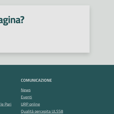
agina?
COMUNICAZIONE
News
Eventi
le Pari
URP online
Qualità percepita ULSS8