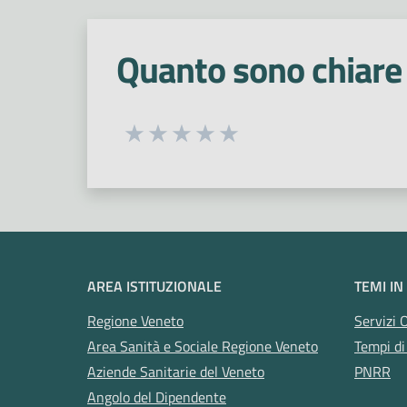
Quanto sono chiare 
Seleziona una valutazione da 1 a 5
Valuta 1 stelle su 5
Valuta 2 stelle su 5
Valuta 3 stelle su 5
Valuta 4 stelle su 5
Valuta 5 stelle su 5
AREA ISTITUZIONALE
TEMI IN
Regione Veneto
Servizi 
Area Sanità e Sociale Regione Veneto
Tempi di
Aziende Sanitarie del Veneto
PNRR
Angolo del Dipendente