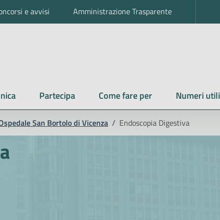
oncorsi e avvisi
Amministrazione Trasparente
nica
Partecipa
Come fare per
Numeri utili
Ospedale San Bortolo di Vicenza
/
Endoscopia Digestiva
va