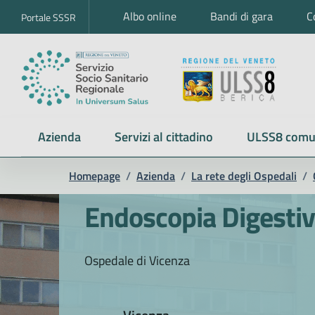
Albo online
Bandi di gara
C
Portale SSSR
Azienda
Servizi al cittadino
ULSS8 comu
Homepage
/
Azienda
/
La rete degli Ospedali
/
Endoscopia Digesti
Ospedale di Vicenza