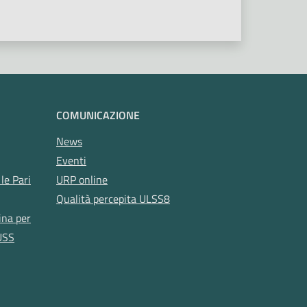
COMUNICAZIONE
News
Eventi
le Pari
URP online
Qualità percepita ULSS8
ina per
USS