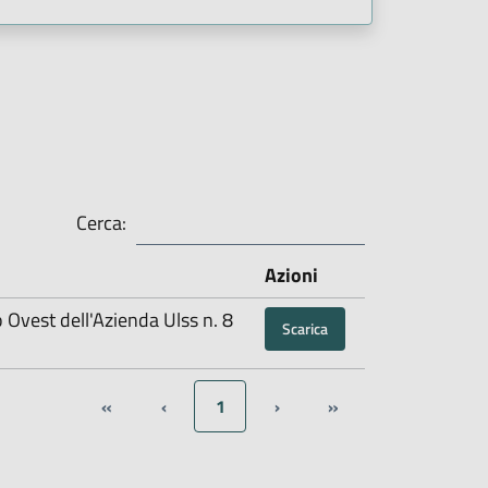
Cerca:
Azioni
o Ovest dell'Azienda Ulss n. 8
Scarica
«
‹
1
›
»