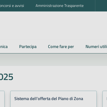
oncorsi e avvisi
Amministrazione Trasparente
nica
Partecipa
Come fare per
Numeri utili
2025
Sistema dell’offerta del Piano di Zona