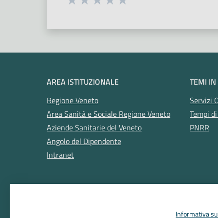
Valuta 1 stelle su 5
Valuta 2 stelle su 5
Valuta 3 stelle su 5
Valuta 4 stelle su 5
Valuta 5 stelle su 5
AREA ISTITUZIONALE
TEMI IN
Regione Veneto
Servizi 
Area Sanità e Sociale Regione Veneto
Tempi di
Aziende Sanitarie del Veneto
PNRR
Angolo del Dipendente
Intranet
Informativa sul