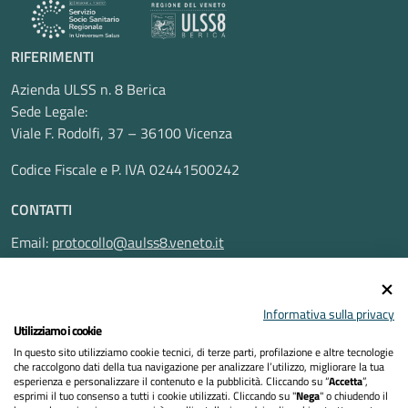
RIFERIMENTI
Azienda ULSS n. 8 Berica
Sede Legale:
Viale F. Rodolfi, 37 – 36100 Vicenza
Codice Fiscale e P. IVA 02441500242
CONTATTI
Email:
protocollo@aulss8.veneto.it
Pec:
protocollo.aulss8@pecveneto.it
SEGUICI SU
Informativa sulla privacy
Utilizziamo i cookie
In questo sito utilizziamo cookie tecnici, di terze parti, profilazione e altre tecnologie
che raccolgono dati della tua navigazione per analizzare l’utilizzo, migliorare la tua
esperienza e personalizzare il contenuto e la pubblicità. Cliccando su “
Accetta
”,
Privacy Policy
esprimi il tuo consenso a tutti i cookie utilizzati. Cliccando su "
Nega
" o chiudendo il