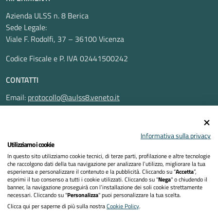
Azienda ULSS n. 8 Berica
Sede Legale:
Viale F. Rodolfi, 37 – 36100 Vicenza
Codice Fiscale e P. IVA 02441500242
CONTATTI
Email:
protocollo@aulss8.veneto.it
Pec:
protocollo.aulss8@pecveneto.it
SEGUICI SU
Informativa sulla privacy
Utilizziamo i cookie
In questo sito utilizziamo cookie tecnici, di terze parti, profilazione e altre tecnologie
che raccolgono dati della tua navigazione per analizzare l’utilizzo, migliorare la tua
esperienza e personalizzare il contenuto e la pubblicità. Cliccando su “
Accetta
”,
Privacy Policy
esprimi il tuo consenso a tutti i cookie utilizzati. Cliccando su "
Nega
" o chiudendo il
banner, la navigazione proseguirà con l’installazione dei soli cookie strettamente
necessari. Cliccando su "
Personalizza
" puoi personalizzare la tua scelta.
Dichiarazione di accessibilità
Clicca qui per saperne di più sulla nostra
Cookie Policy
.