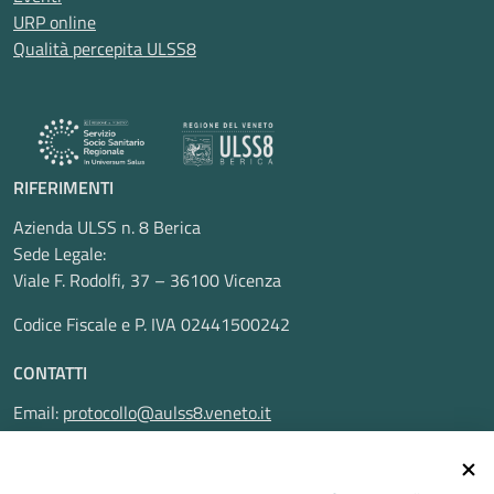
URP online
Qualità percepita ULSS8
RIFERIMENTI
Azienda ULSS n. 8 Berica
Sede Legale:
Viale F. Rodolfi, 37 – 36100 Vicenza
Codice Fiscale e P. IVA 02441500242
CONTATTI
Email:
protocollo@aulss8.veneto.it
Pec:
protocollo.aulss8@pecveneto.it
SEGUICI SU