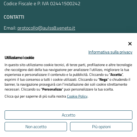
Codice Fiscale e P. IVA 02441500242
CONTATTI
Email:
protocollo@aulss8.veneto.it
Pec:
protocollo.aulss8@pecveneto.it
SEGUICI SU
Informativa sulla privacy
Utilizziamo i cookie
In questo sito utilizziamo cookie tecnici, di terze parti, profilazione e altre tecnologie
che raccolgono dati della tua navigazione per analizzare l’utilizzo, migliorare la tua
esperienza e personalizzare il contenuto e la pubblicità. Cliccando su “
Accetta
”,
Privacy Policy
esprimi il tuo consenso a tutti i cookie utilizzati. Cliccando su "
Nega
" o chiudendo il
banner, la navigazione proseguirà con l’installazione dei soli cookie strettamente
necessari. Cliccando su "
Personalizza
" puoi personalizzare la tua scelta.
Dichiarazione di accessibilità
Clicca qui per saperne di più sulla nostra
Cookie Policy
.
Note legali
Accetto
Cookies policy
Non accetto
Più opzioni
Mappa del sito