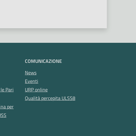
COMUNICAZIONE
News
Eventi
le Pari
URP online
Qualità percepita ULSS8
ina per
USS