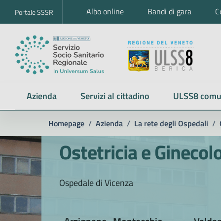
Albo online
Bandi di gara
C
Portale SSSR
Azienda
Servizi al cittadino
ULSS8 comu
Homepage
/
Azienda
/
La rete degli Ospedali
/
Ostetricia e Ginecol
Ospedale di Vicenza