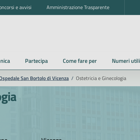
oncorsi e avvisi
Amministrazione Trasparente
nica
Partecipa
Come fare per
Numeri utili
Ospedale San Bortolo di Vicenza
/
Ostetricia e Ginecologia
ogia