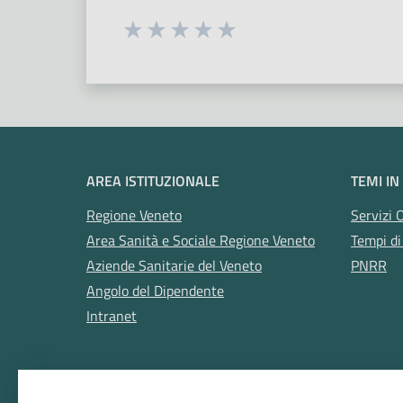
Seleziona una valutazione da 1 a 5
Valuta 1 stelle su 5
Valuta 2 stelle su 5
Valuta 3 stelle su 5
Valuta 4 stelle su 5
Valuta 5 stelle su 5
AREA ISTITUZIONALE
TEMI IN
Regione Veneto
Servizi 
Area Sanità e Sociale Regione Veneto
Tempi di
Aziende Sanitarie del Veneto
PNRR
Angolo del Dipendente
Intranet