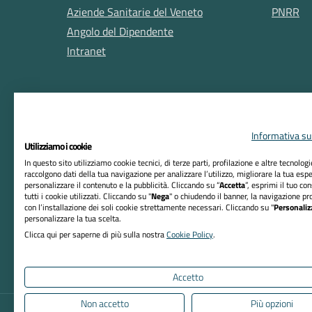
Aziende Sanitarie del Veneto
PNRR
Angolo del Dipendente
Intranet
Informativa sul
Utilizziamo i cookie
In questo sito utilizziamo cookie tecnici, di terze parti, profilazione e altre tecnolog
raccolgono dati della tua navigazione per analizzare l’utilizzo, migliorare la tua esp
RIFERIMENTI
personalizzare il contenuto e la pubblicità. Cliccando su “
Accetta
”, esprimi il tuo co
tutti i cookie utilizzati. Cliccando su "
Nega
" o chiudendo il banner, la navigazione pr
Azienda ULSS n. 8 Berica
con l’installazione dei soli cookie strettamente necessari. Cliccando su "
Personaliz
personalizzare la tua scelta.
Sede Legale:
Clicca qui per saperne di più sulla nostra
Cookie Policy
.
Viale F. Rodolfi, 37 – 36100 Vicenza
Codice Fiscale e P. IVA 02441500242
Accetto
Non accetto
Più opzioni