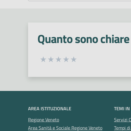
Quanto sono chiare 
Seleziona una valutazione da 1 a 5
Valuta 1 stelle su 5
Valuta 2 stelle su 5
Valuta 3 stelle su 5
Valuta 4 stelle su 5
Valuta 5 stelle su 5
AREA ISTITUZIONALE
TEMI IN
Regione Veneto
Servizi 
Area Sanità e Sociale Regione Veneto
Tempi di