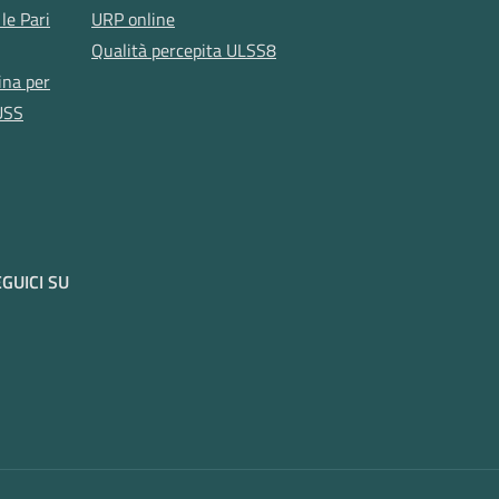
le Pari
URP online
Qualità percepita ULSS8
ina per
USS
GUICI SU