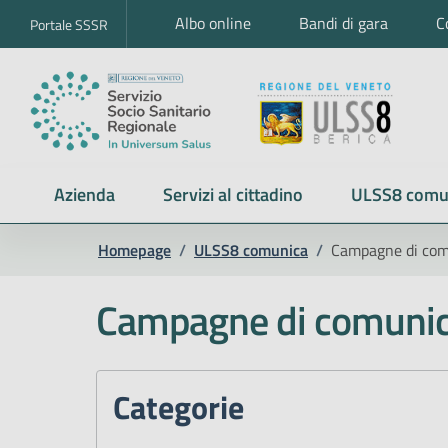
Albo online
Bandi di gara
C
Portale SSSR
Azienda
Servizi al cittadino
ULSS8 comu
Homepage
/
ULSS8 comunica
/
Campagne di com
Campagne di comunic
Categorie