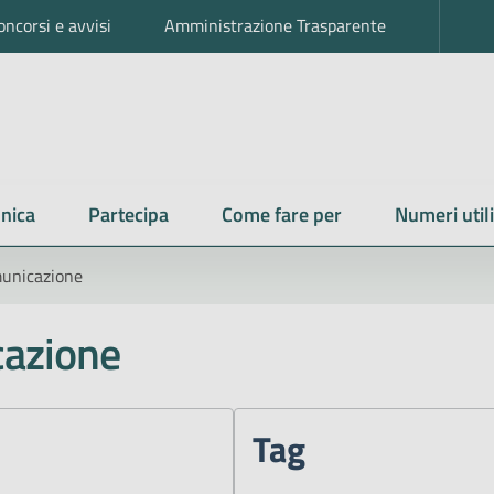
oncorsi e avvisi
Amministrazione Trasparente
nica
Partecipa
Come fare per
Numeri utili
unicazione
azione
Tag