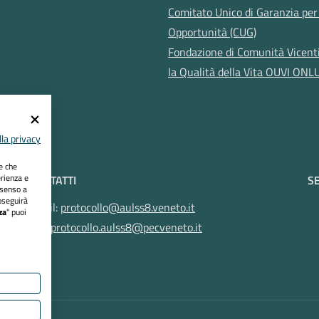
Comitato Unico di Garanzia per 
Opportunità (CUG)
Fondazione di Comunità Vicent
la Qualità della Vita OUVI ONL
la privacy
ie che
erienza e
CONTATTI
SE
nsenso a
oseguirà
Email:
protocollo@aulss8.veneto.it
za
" puoi
Pec:
protocollo.aulss8@pecveneto.it