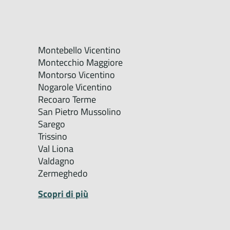
Montebello Vicentino
Montecchio Maggiore
Montorso Vicentino
Nogarole Vicentino
Recoaro Terme
San Pietro Mussolino
Sarego
Trissino
Val Liona
Valdagno
Zermeghedo
Scopri di più