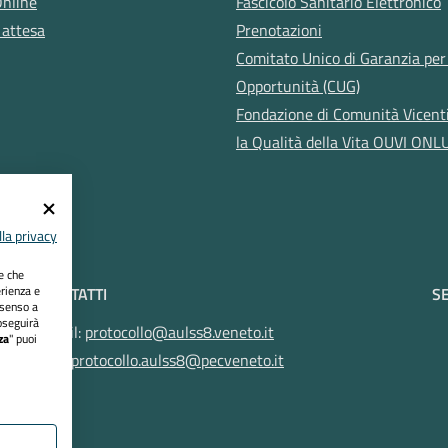
Online
Fascicolo Sanitario Elettronico
 attesa
Prenotazioni
Comitato Unico di Garanzia per 
Opportunità (CUG)
Fondazione di Comunità Vicent
la Qualità della Vita OUVI ONL
la privacy
ie che
erienza e
CONTATTI
SE
nsenso a
oseguirà
Email:
protocollo@aulss8.veneto.it
za
" puoi
Pec:
protocollo.aulss8@pecveneto.it