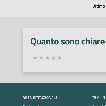
Ultimo
Quanto sono chiare 
Seleziona una valutazione da 1 a 5
Valuta 1 stelle su 5
Valuta 2 stelle su 5
Valuta 3 stelle su 5
Valuta 4 stelle su 5
Valuta 5 stelle su 5
AREA ISTITUZIONALE
TEMI IN