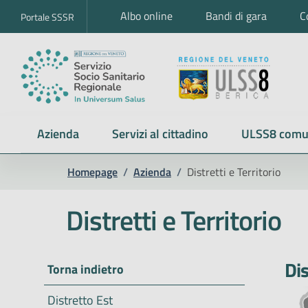
Albo online
Bandi di gara
C
Portale SSSR
Azienda
Servizi al cittadino
ULSS8 comu
Homepage
/
Azienda
/
Distretti e Territorio
Distretti e Territorio
Dis
Torna indietro
Distretto Est