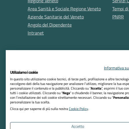
Regione Veneto
Servizi 
Area Sanità e Sociale Regione Veneto
Tempi di
Aziende Sanitarie del Veneto
PNRR
Angolo del Dipendente
Intranet
Informativa sul
Utilizziamo i cookie
In questo sito utilizziamo cookie tecnici, di terze parti, profilazione e altre tecnolog
raccolgono dati della tua navigazione per analizzare l’utilizzo, migliorare la tua esp
RIFERIMENTI
personalizzare il contenuto e la pubblicità. Cliccando su “
Accetta
”, esprimi il tuo co
tutti i cookie utilizzati. Cliccando su "
Nega
" o chiudendo il banner, la navigazione pr
Azienda ULSS n. 8 Berica
con l’installazione dei soli cookie strettamente necessari. Cliccando su "
Personaliz
personalizzare la tua scelta.
Sede Legale:
Clicca qui per saperne di più sulla nostra
Cookie Policy
.
Viale F. Rodolfi, 37 – 36100 Vicenza
Codice Fiscale e P. IVA 02441500242
Accetto