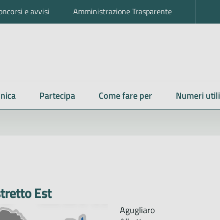
oncorsi e avvisi
Amministrazione Trasparente
nica
Partecipa
Come fare per
Numeri utili
tretto Est
Agugliaro