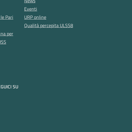
News
Eventi
le Pari
URP online
Qualità percepita ULSS8
ina per
USS
GUICI SU