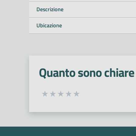
Descrizione
Ubicazione
Quanto sono chiare 
Seleziona una valutazione da 1 a 5
Valuta 1 stelle su 5
Valuta 2 stelle su 5
Valuta 3 stelle su 5
Valuta 4 stelle su 5
Valuta 5 stelle su 5