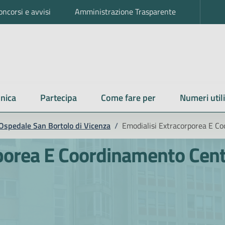
oncorsi e avvisi
Amministrazione Trasparente
nica
Partecipa
Come fare per
Numeri utili
Ospedale San Bortolo di Vicenza
/
Emodialisi Extracorporea E C
porea E Coordinamento Cent