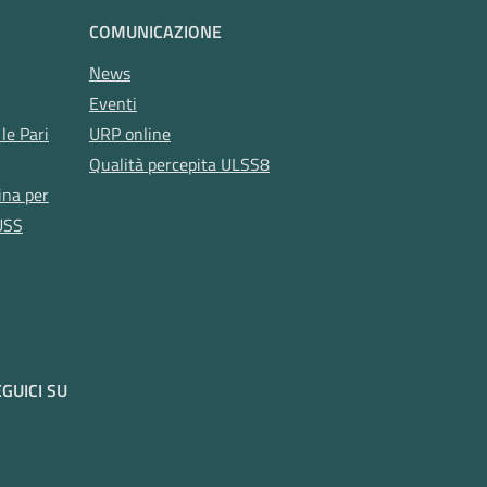
COMUNICAZIONE
News
Eventi
le Pari
URP online
Qualità percepita ULSS8
ina per
USS
GUICI SU