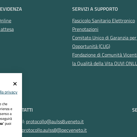
 EVIDENZA
SERVIZI A SUPPORTO
Online
Fascicolo Sanitario Elettronico
 attesa
Prenotazioni
Comitato Unico di Garanzia per 
Opportunità (CUG)
Fondazione di Comunità Vicent
la Qualità della Vita OUVI ONL
la privacy
ie che
erienza e
CONTATTI
SE
nsenso a
oseguirà
Email:
protocollo@aulss8.veneto.it
za
" puoi
Pec:
protocollo.aulss8@pecveneto.it