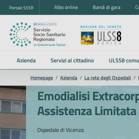
Albo online
Bandi di gara
C
Portale SSSR
Azienda
Servizi al cittadino
ULSS8 comu
Homepage
/
Azienda
/
La rete degli Ospedali
/
Emodialisi Extracor
Assistenza Limitata
Ospedale di Vicenza