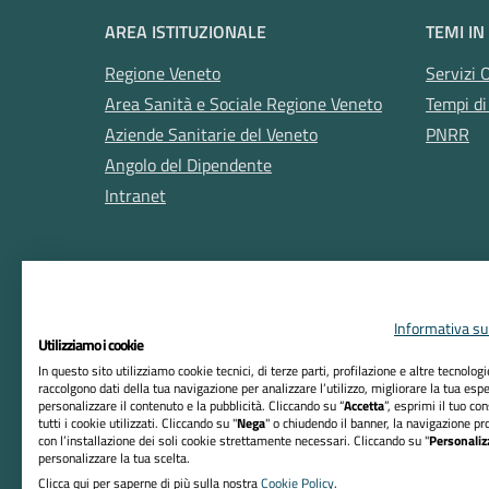
AREA ISTITUZIONALE
TEMI IN
Regione Veneto
Servizi 
Area Sanità e Sociale Regione Veneto
Tempi di
Aziende Sanitarie del Veneto
PNRR
Angolo del Dipendente
Intranet
Informativa sul
Utilizziamo i cookie
In questo sito utilizziamo cookie tecnici, di terze parti, profilazione e altre tecnolog
raccolgono dati della tua navigazione per analizzare l’utilizzo, migliorare la tua esp
RIFERIMENTI
personalizzare il contenuto e la pubblicità. Cliccando su “
Accetta
”, esprimi il tuo co
tutti i cookie utilizzati. Cliccando su "
Nega
" o chiudendo il banner, la navigazione pr
Azienda ULSS n. 8 Berica
con l’installazione dei soli cookie strettamente necessari. Cliccando su "
Personaliz
personalizzare la tua scelta.
Sede Legale:
Clicca qui per saperne di più sulla nostra
Cookie Policy
.