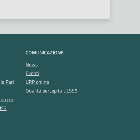
COMUNICAZIONE
News
Eventi
le Pari
URP online
Qualità percepita ULSS8
ina per
USS