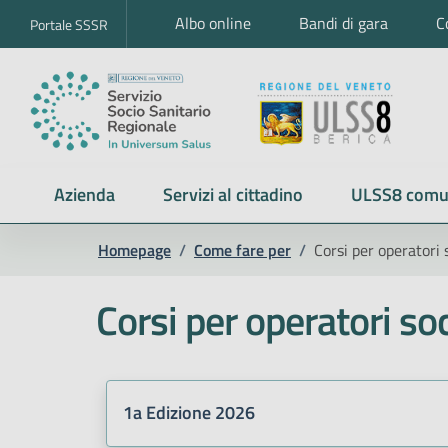
Albo online
Bandi di gara
C
Portale SSSR
Azienda
Servizi al cittadino
ULSS8 comu
Homepage
/
Come fare per
/
Corsi per operatori 
Corsi per operatori so
1a Edizione 2026