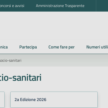
oncorsi e avvisi
Amministrazione Trasparente
nica
Partecipa
Come fare per
Numeri utili
socio-sanitari
cio-sanitari
2a Edizione 2026