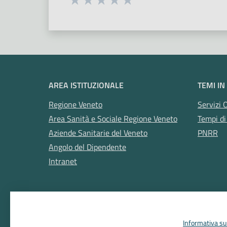
Valuta 1 stelle su 5
Valuta 2 stelle su 5
Valuta 3 stelle su 5
Valuta 4 stelle su 5
Valuta 5 stelle su 5
AREA ISTITUZIONALE
TEMI IN
Regione Veneto
Servizi 
Area Sanità e Sociale Regione Veneto
Tempi di
Aziende Sanitarie del Veneto
PNRR
Angolo del Dipendente
Intranet
Informativa sul