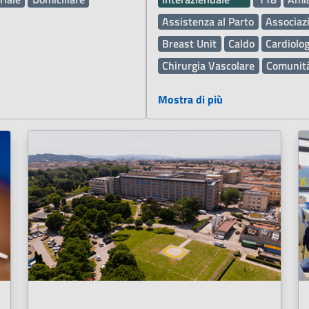
Assistenza al Parto
Associazi
Breast Unit
Caldo
Cardiolog
Chirurgia Vascolare
Comunit
Defibrillatore Automatico Est
Mostra di più
Demenza
Diritti dei pazienti
Esami di Laboratorio
Farmaci
Inclusione sociale
Infermieri
Malattie rare
Medici
Medic
Metodo Doman
Metodo Fay
Metodo Vojta
Oculistica
Op
Patologia Neonatale
Pediatra
Personale Sistema Sanitario R
Piano Nazionale di Ripresa e 
Prevenzione tumori
Professio