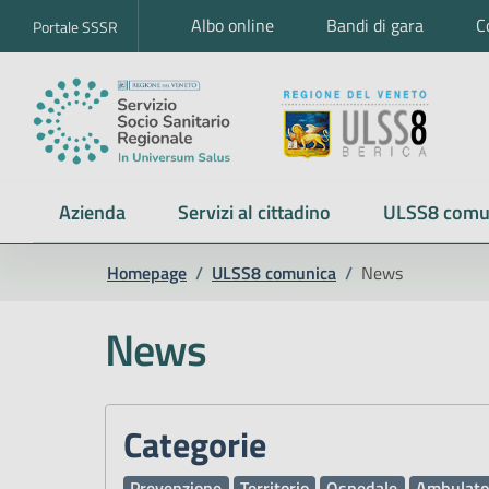
Albo online
Bandi di gara
C
Portale SSSR
Azienda
Servizi al cittadino
ULSS8 comu
Homepage
/
ULSS8 comunica
/
News
News
Categorie
Prevenzione
Territorio
Ospedale
Ambulato