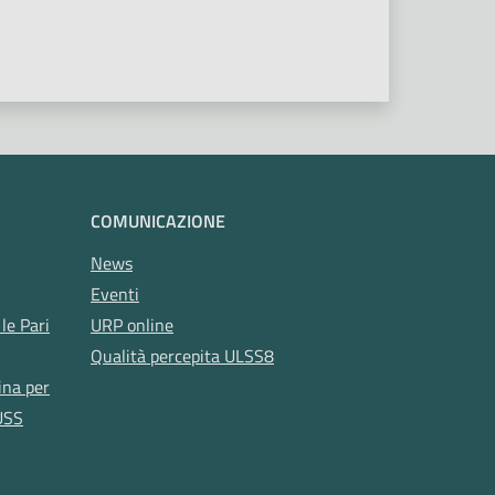
COMUNICAZIONE
News
Eventi
le Pari
URP online
Qualità percepita ULSS8
ina per
USS