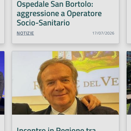
Ospedale San Bortolo:
Punto prelievi
Qualità percep
aggressione a Operatore
Riconoscimento
Salute
Sal
Socio-Sanitario
Testa collo
Tossinfezioni alim
TIPO CONTENUTO:
NOTIZIE
17/07/2026
Violenza
Zanzare
Incontro in Regione tra