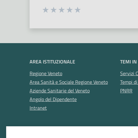
Seleziona una valutazione da 1 a 5
Valuta 1 stelle su 5
Valuta 2 stelle su 5
Valuta 3 stelle su 5
Valuta 4 stelle su 5
Valuta 5 stelle su 5
AREA ISTITUZIONALE
TEMI IN
Regione Veneto
Servizi 
Area Sanità e Sociale Regione Veneto
Tempi di
Aziende Sanitarie del Veneto
PNRR
Angolo del Dipendente
Intranet