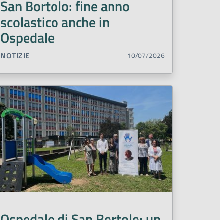
San Bortolo: fine anno
ita
Radiologia
Regione Veneto
scolastico anche in
ute donna
Scuola
Terapia Intensiva
Ospedale
entari
Tumori
Urologia
Vaccinazioni
TIPO CONTENUTO:
NOTIZIE
10/07/2026
Ospedale di San Bortolo: un