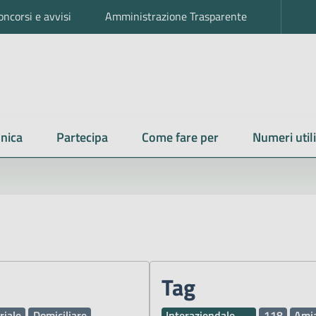
oncorsi e avvisi
Amministrazione Trasparente
nica
Partecipa
Come fare per
Numeri utili
Tag
riale
Domiciliare
Interaziendale
118
Ami