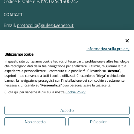
Codice Fiscale e P. IVA 02441500242
CONTATTI
Email:
protocollo@aulss8.veneto.it
Pec:
protocollo.aulss8@pecveneto.it
SEGUICI SU
Informativa sulla privacy
Utilizziamo i cookie
In questo sito utilizziamo cookie tecnici, di terze parti, profilazione e altre tecnologie
che raccolgono dati della tua navigazione per analizzare l’utilizzo, migliorare la tua
esperienza e personalizzare il contenuto e la pubblicità. Cliccando su “
Accetta
”,
Privacy Policy
esprimi il tuo consenso a tutti i cookie utilizzati. Cliccando su "
Nega
" o chiudendo il
banner, la navigazione proseguirà con l’installazione dei soli cookie strettamente
necessari. Cliccando su "
Personalizza
" puoi personalizzare la tua scelta.
Dichiarazione di accessibilità
Clicca qui per saperne di più sulla nostra
Cookie Policy
.
Note legali
Accetto
Cookies policy
Non accetto
Più opzioni
Mappa del sito