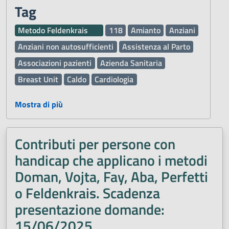
Tag
Metodo Feldenkrais
118
Amianto
Anziani
Anziani non autosufficienti
Assistenza al Parto
Associazioni pazienti
Azienda Sanitaria
Breast Unit
Caldo
Cardiologia
Chirurgia Maxillo Facciale
Chirurgia Vascolare
Mostra di più
Comunità
Comunità Alloggio
Defibrillatore Automatico Esterno DAE
Deleghe
Contributi per persone con
Dematerializzata DEMA
Demenza
handicap che applicano i metodi
Diritti dei pazienti
Donazione organi e sangue
Doman, Vojta, Fay, Aba, Perfetti
Esami di Laboratorio
Farmaci
o Feldenkrais. Scadenza
Ginecologia e Ostetricia
Inclusione
presentazione domande:
Inclusione sociale
Infermieri
Influenza
15/06/2025
Laboratorio Analisi
Malattie
Malattie rare