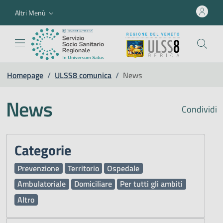
Altri Menù
Homepage
/
ULSS8 comunica
/
News
News
Condividi
Categorie
Prevenzione
Territorio
Ospedale
Ambulatoriale
Domiciliare
Per tutti gli ambiti
Altro