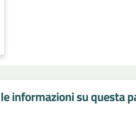
Punto prelievi
Qualità percep
Salute donna
Scuola
Terapi
Tossinfezioni alimentari
Tumo
Zanzare
Interaziendale
le informazioni su questa p
 stelle