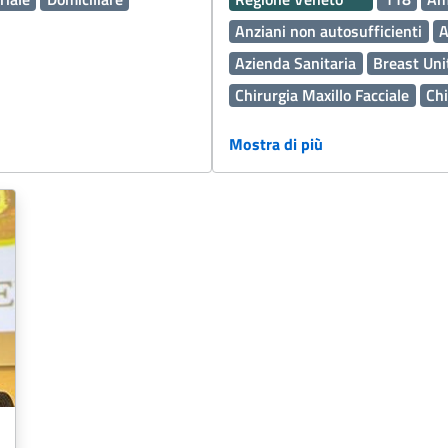
Anziani non autosufficienti
A
Azienda Sanitaria
Breast Uni
Chirurgia Maxillo Facciale
Chi
Comunità Alloggio
Defibrilla
Mostra di più
Dematerializzata DEMA
Dem
Donazione organi e sangue
E
Ginecologia e Ostetricia
Incl
Influenza
Laboratorio Analisi
Medicina Generale
Metodo 
Metodo Feldenkrais
Metodo P
Operatori Socio Sanitari OSS
Pediatria
Personale Sistema 
Piano Nazionale di Ripresa e 
Prevenzione tumori
Professio