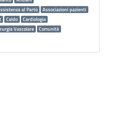
ssistenza al Parto
Associazioni pazienti
t
Caldo
Cardiologia
rurgia Vascolare
Comunità
tore Automatico Esterno DAE
Deleghe
enza
Diritti dei pazienti
sami di Laboratorio
Farmaci
usione
Inclusione sociale
Infermieri
Malattie
Malattie rare
Medici
ABA
Metodo Doman
Metodo Fay
erfetti
Metodo Vojta
Oculistica
Ospedale
Patologia Neonatale
Pediatra
Sanitario Regionale
Resilienza PNRR
Prevenzione
ni sanitarie
Pronto Soccorso PS