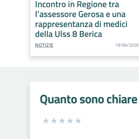
Incontro in Regione tra
l’assessore Gerosa e una
rappresentanza di medici
della Ulss 8 Berica
TIPO CONTENUTO:
NOTIZIE
19/06/2026
Quanto sono chiare 
Seleziona una valutazione da 1 a 5
Valuta 1 stelle su 5
Valuta 2 stelle su 5
Valuta 3 stelle su 5
Valuta 4 stelle su 5
Valuta 5 stelle su 5