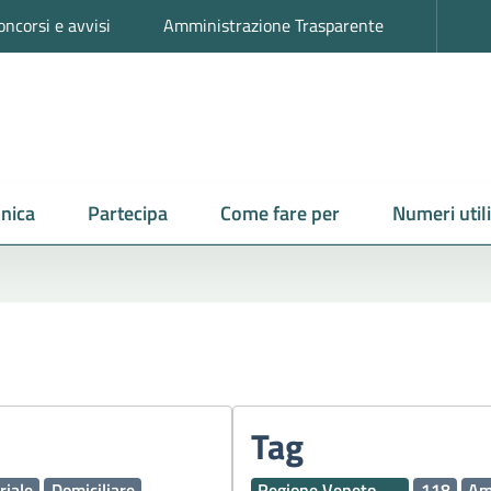
oncorsi e avvisi
Amministrazione Trasparente
nica
Partecipa
Come fare per
Numeri utili
Tag
riale
Domiciliare
Regione Veneto
118
Am