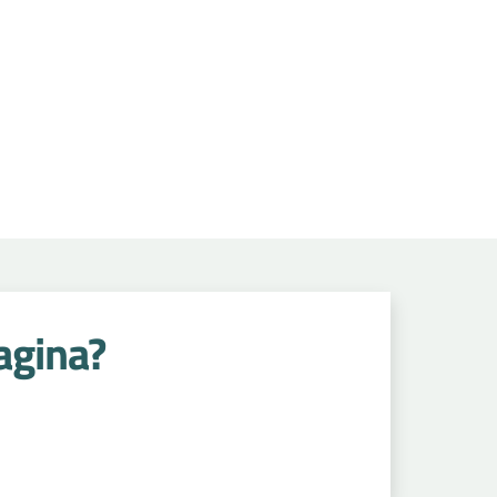
ita
Radiologia
Riconoscimento
Salute
a Intensiva
Testa collo
ri
Urologia
Vaccinazioni
Violenza
agina?