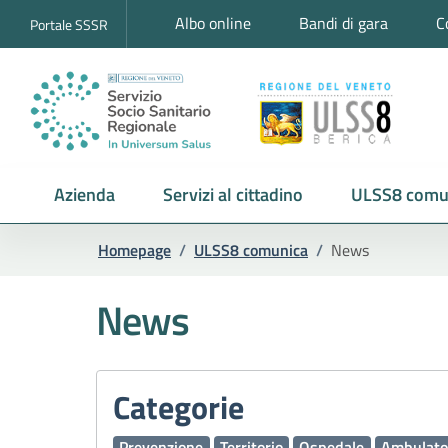
Albo online
Bandi di gara
C
Portale SSSR
Azienda
Servizi al cittadino
ULSS8 comu
Homepage
/
ULSS8 comunica
/
News
News
Categorie
Prevenzione
Territorio
Ospedale
Ambulato