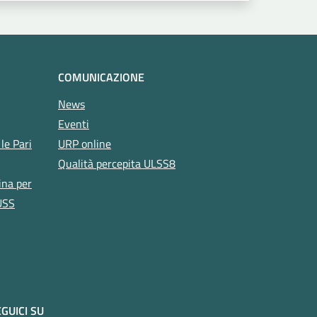
COMUNICAZIONE
News
Eventi
le Pari
URP online
Qualità percepita ULSS8
ina per
USS
GUICI SU