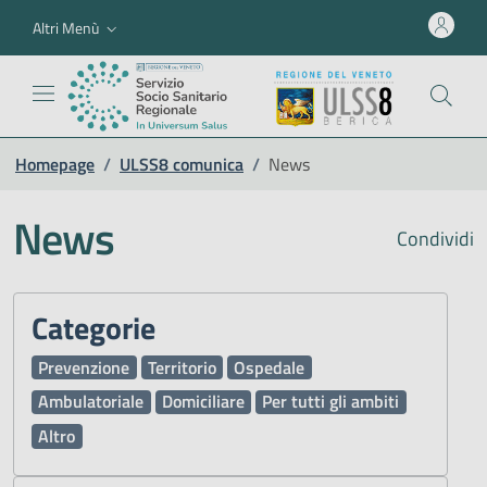
Altri Menù
Homepage
/
ULSS8 comunica
/
News
News
Condividi
Categorie
Prevenzione
Territorio
Ospedale
Ambulatoriale
Domiciliare
Per tutti gli ambiti
Altro