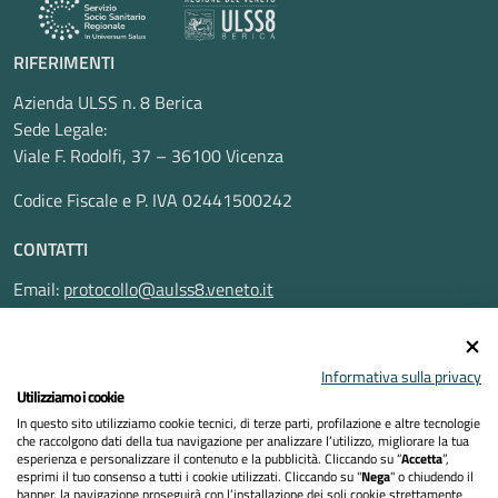
RIFERIMENTI
Azienda ULSS n. 8 Berica
Sede Legale:
Viale F. Rodolfi, 37 – 36100 Vicenza
Codice Fiscale e P. IVA 02441500242
CONTATTI
Email:
protocollo@aulss8.veneto.it
Pec:
protocollo.aulss8@pecveneto.it
SEGUICI SU
Informativa sulla privacy
Utilizziamo i cookie
In questo sito utilizziamo cookie tecnici, di terze parti, profilazione e altre tecnologie
che raccolgono dati della tua navigazione per analizzare l’utilizzo, migliorare la tua
esperienza e personalizzare il contenuto e la pubblicità. Cliccando su “
Accetta
”,
Privacy Policy
esprimi il tuo consenso a tutti i cookie utilizzati. Cliccando su "
Nega
" o chiudendo il
banner, la navigazione proseguirà con l’installazione dei soli cookie strettamente