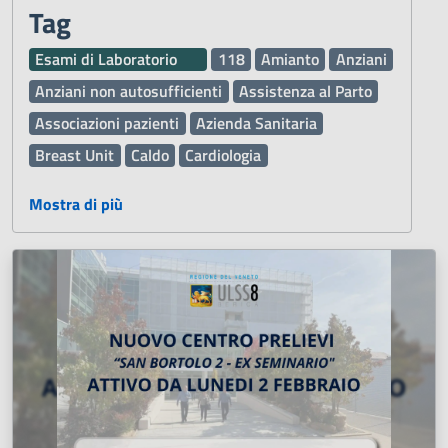
Tag
Esami di Laboratorio
118
Amianto
Anziani
Anziani non autosufficienti
Assistenza al Parto
Associazioni pazienti
Azienda Sanitaria
Breast Unit
Caldo
Cardiologia
Chirurgia Maxillo Facciale
Chirurgia Vascolare
Mostra di più
Comunità
Comunità Alloggio
Defibrillatore Automatico Esterno DAE
Deleghe
Dematerializzata DEMA
Demenza
Diritti dei pazienti
Donazione organi e sangue
Farmaci
Ginecologia e Ostetricia
Inclusione
Inclusione sociale
Infermieri
Influenza
Laboratorio Analisi
Malattie
Malattie rare
Medici
Medicina Generale
Metodo ABA