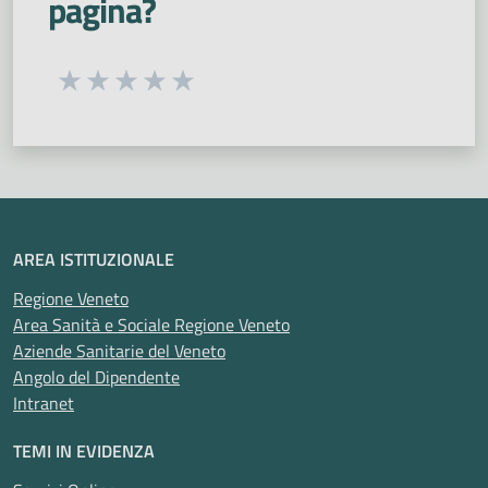
pagina?
Interaziendale
Seleziona una valutazione da 1 a 5 stelle
Valuta 1 stelle su 5
Valuta 2 stelle su 5
Valuta 3 stelle su 5
Valuta 4 stelle su 5
Valuta 5 stelle su 5
AREA ISTITUZIONALE
Regione Veneto
Area Sanità e Sociale Regione Veneto
Aziende Sanitarie del Veneto
Angolo del Dipendente
Intranet
TEMI IN EVIDENZA