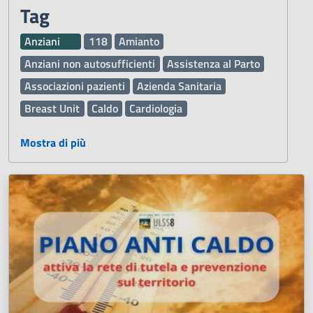
Tag
Anziani
118
Amianto
Anziani non autosufficienti
Assistenza al Parto
Associazioni pazienti
Azienda Sanitaria
Breast Unit
Caldo
Cardiologia
Chirurgia Maxillo Facciale
Chirurgia Vascolare
Mostra di più
Comunità
Comunità Alloggio
Defibrillatore Automatico Esterno DAE
Deleghe
Dematerializzata DEMA
Demenza
Diritti dei pazienti
Donazione organi e sangue
Esami di Laboratorio
Farmaci
Ginecologia e Ostetricia
Inclusione
Inclusione sociale
Infermieri
Influenza
Laboratorio Analisi
Malattie
Malattie rare