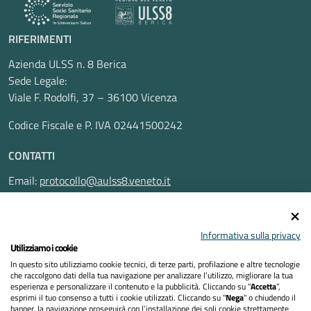
RIFERIMENTI
Azienda ULSS n. 8 Berica
Sede Legale:
Viale F. Rodolfi, 37 – 36100 Vicenza
Codice Fiscale e P. IVA 02441500242
CONTATTI
Email:
protocollo@aulss8.veneto.it
Pec:
protocollo.aulss8@pecveneto.it
SEGUICI SU
Informativa sulla privacy
Utilizziamo i cookie
In questo sito utilizziamo cookie tecnici, di terze parti, profilazione e altre tecnologie
che raccolgono dati della tua navigazione per analizzare l’utilizzo, migliorare la tua
esperienza e personalizzare il contenuto e la pubblicità. Cliccando su “
Accetta
”,
Privacy Policy
esprimi il tuo consenso a tutti i cookie utilizzati. Cliccando su "
Nega
" o chiudendo il
banner, la navigazione proseguirà con l’installazione dei soli cookie strettamente