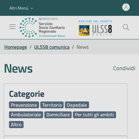
Altri Menù
Homepage
/
ULSS8 comunica
/
News
News
Condividi
Categorie
Prevenzione
Territorio
Ospedale
Ambulatoriale
Domiciliare
Per tutti gli ambiti
Altro