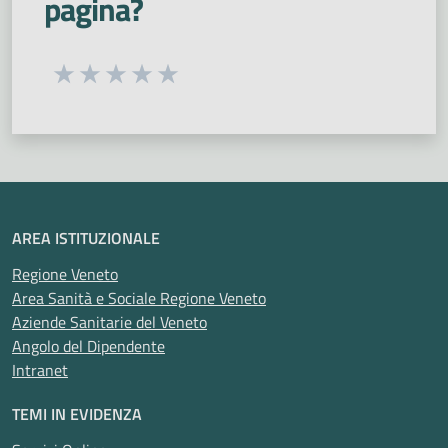
pagina?
Urologia
Vaccinazioni
Violenza
Zanzare
Interaziendale
Seleziona una valutazione da 1 a 5 stelle
Valuta 1 stelle su 5
Valuta 2 stelle su 5
Valuta 3 stelle su 5
Valuta 4 stelle su 5
Valuta 5 stelle su 5
AREA ISTITUZIONALE
Regione Veneto
Area Sanità e Sociale Regione Veneto
Aziende Sanitarie del Veneto
Angolo del Dipendente
Intranet
TEMI IN EVIDENZA