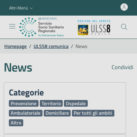
Altri Menù
Homepage
/
ULSS8 comunica
/
News
News
Condividi
Categorie
Prevenzione
Territorio
Ospedale
Ambulatoriale
Domiciliare
Per tutti gli ambiti
Altro