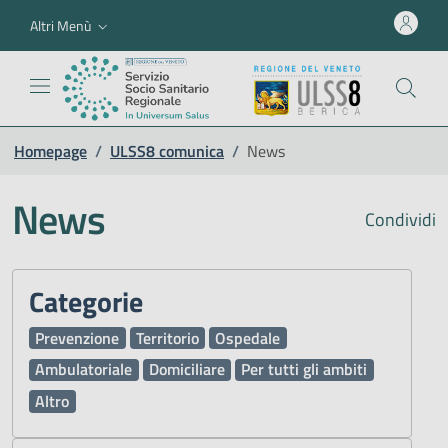
Altri Menù
Homepage
/
ULSS8 comunica
/
News
News
Condividi
Categorie
Prevenzione
Territorio
Ospedale
Ambulatoriale
Domiciliare
Per tutti gli ambiti
Altro