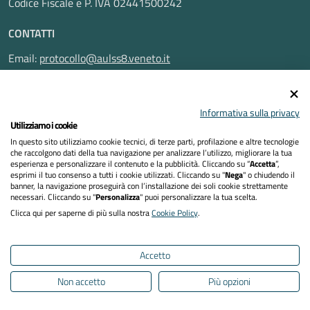
Codice Fiscale e P. IVA 02441500242
CONTATTI
Email:
protocollo@aulss8.veneto.it
Pec:
protocollo.aulss8@pecveneto.it
SEGUICI SU
Informativa sulla privacy
Utilizziamo i cookie
In questo sito utilizziamo cookie tecnici, di terze parti, profilazione e altre tecnologie
che raccolgono dati della tua navigazione per analizzare l’utilizzo, migliorare la tua
esperienza e personalizzare il contenuto e la pubblicità. Cliccando su “
Accetta
”,
Privacy Policy
esprimi il tuo consenso a tutti i cookie utilizzati. Cliccando su "
Nega
" o chiudendo il
banner, la navigazione proseguirà con l’installazione dei soli cookie strettamente
necessari. Cliccando su "
Personalizza
" puoi personalizzare la tua scelta.
Dichiarazione di accessibilità
Clicca qui per saperne di più sulla nostra
Cookie Policy
.
Note legali
Accetto
Cookies policy
Non accetto
Più opzioni
Mappa del sito