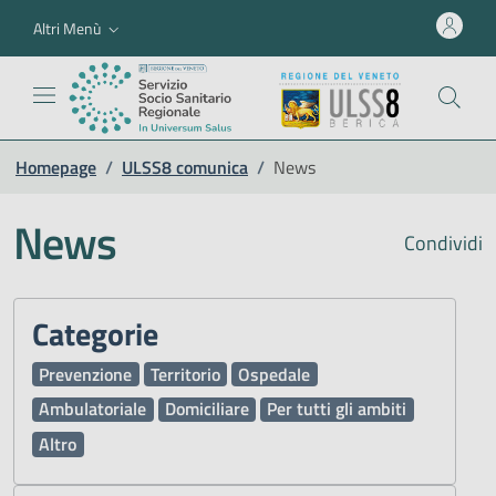
Altri Menù
Homepage
/
ULSS8 comunica
/
News
News
Condividi
Categorie
Prevenzione
Territorio
Ospedale
Ambulatoriale
Domiciliare
Per tutti gli ambiti
Altro