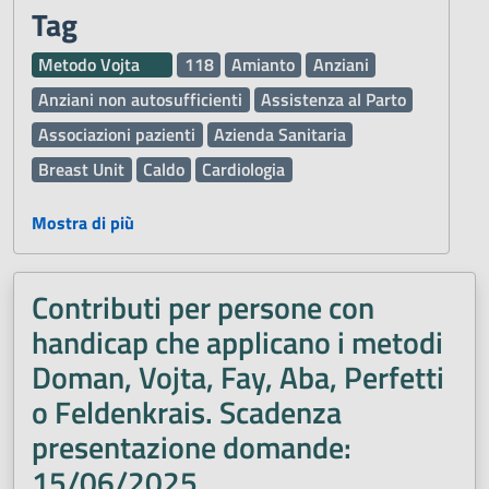
Tag
Metodo Vojta
118
Amianto
Anziani
Anziani non autosufficienti
Assistenza al Parto
Associazioni pazienti
Azienda Sanitaria
Breast Unit
Caldo
Cardiologia
Chirurgia Maxillo Facciale
Chirurgia Vascolare
Mostra di più
Comunità
Comunità Alloggio
Defibrillatore Automatico Esterno DAE
Deleghe
Contributi per persone con
Dematerializzata DEMA
Demenza
handicap che applicano i metodi
Diritti dei pazienti
Donazione organi e sangue
Doman, Vojta, Fay, Aba, Perfetti
Esami di Laboratorio
Farmaci
o Feldenkrais. Scadenza
Ginecologia e Ostetricia
Inclusione
presentazione domande:
Inclusione sociale
Infermieri
Influenza
15/06/2025
Laboratorio Analisi
Malattie
Malattie rare