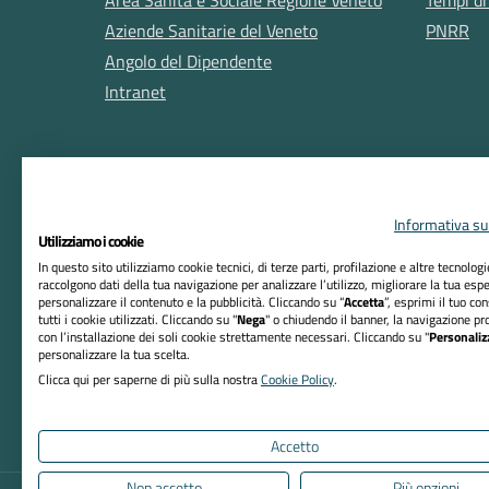
Aziende Sanitarie del Veneto
PNRR
Angolo del Dipendente
Intranet
Informativa sul
Utilizziamo i cookie
In questo sito utilizziamo cookie tecnici, di terze parti, profilazione e altre tecnolog
raccolgono dati della tua navigazione per analizzare l’utilizzo, migliorare la tua esp
RIFERIMENTI
personalizzare il contenuto e la pubblicità. Cliccando su “
Accetta
”, esprimi il tuo co
tutti i cookie utilizzati. Cliccando su "
Nega
" o chiudendo il banner, la navigazione pr
Azienda ULSS n. 8 Berica
con l’installazione dei soli cookie strettamente necessari. Cliccando su "
Personaliz
personalizzare la tua scelta.
Sede Legale:
Clicca qui per saperne di più sulla nostra
Cookie Policy
.
Viale F. Rodolfi, 37 – 36100 Vicenza
Codice Fiscale e P. IVA 02441500242
Accetto
Non accetto
Più opzioni