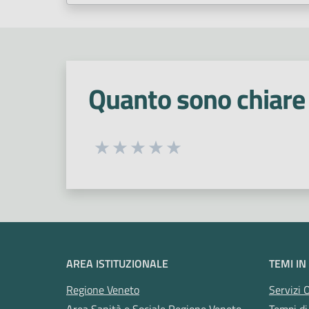
Quanto sono chiare 
Seleziona una valutazione da 1 a 5
Valuta 1 stelle su 5
Valuta 2 stelle su 5
Valuta 3 stelle su 5
Valuta 4 stelle su 5
Valuta 5 stelle su 5
AREA ISTITUZIONALE
TEMI IN
Regione Veneto
Servizi 
Area Sanità e Sociale Regione Veneto
Tempi di