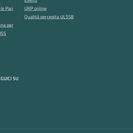
le Pari
URP online
Qualità percepita ULSS8
ina per
USS
GUICI SU