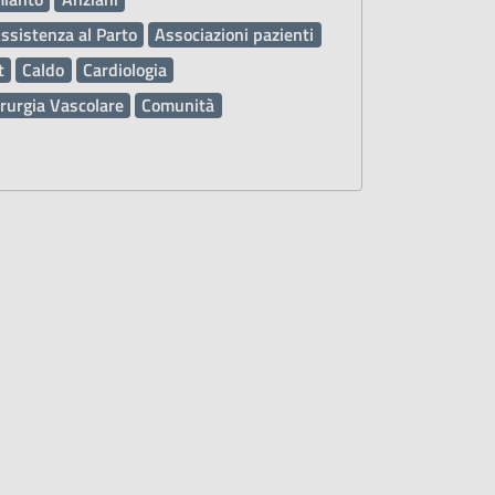
ssistenza al Parto
Associazioni pazienti
t
Caldo
Cardiologia
rurgia Vascolare
Comunità
tore Automatico Esterno DAE
Deleghe
enza
Diritti dei pazienti
sami di Laboratorio
Farmaci
usione
Inclusione sociale
Infermieri
Malattie
Malattie rare
Medici
ABA
Metodo Doman
Metodo Fay
Vojta
Oculistica
Ospedale
Patologia Neonatale
Pediatra
Sanitario Regionale
Resilienza PNRR
Prevenzione
ni sanitarie
Pronto Soccorso PS