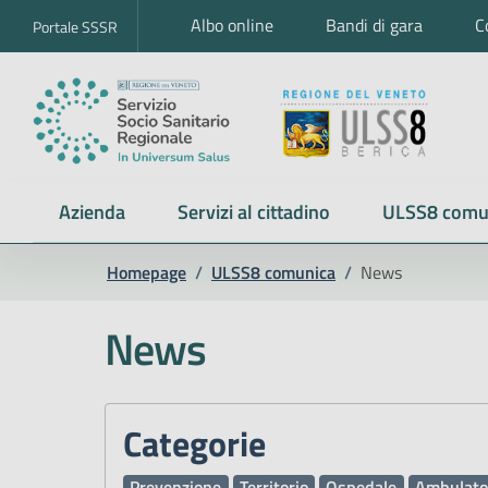
Albo online
Bandi di gara
C
Portale SSSR
Azienda
Servizi al cittadino
ULSS8 comu
Homepage
/
ULSS8 comunica
/
News
News
Categorie
Prevenzione
Territorio
Ospedale
Ambulato