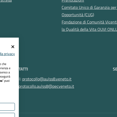
Comitato Unico di Garanzia per 
Opportunità (CUG)
Fondazione di Comunità Vicent
la Qualità della Vita OUVI ONL
la privacy
ie che
erienza e
CONTATTI
SE
nsenso a
oseguirà
Email:
protocollo@aulss8.veneto.it
za
" puoi
Pec:
protocollo.aulss8@pecveneto.it