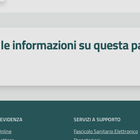
Punto prelievi
Qualità percep
Riconoscimento
Salute
Sal
Testa collo
Tossinfezioni alim
le informazioni su questa p
Violenza
Zanzare
Interazie
 stelle
 EVIDENZA
SERVIZI A SUPPORTO
Online
Fascicolo Sanitario Elettronico
 attesa
Prenotazioni