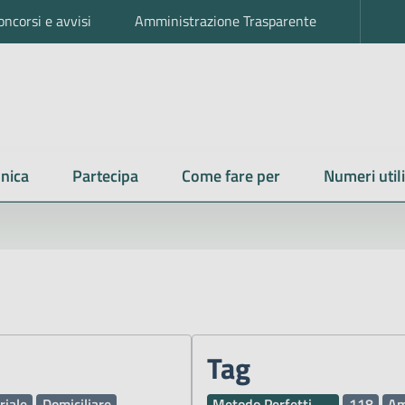
oncorsi e avvisi
Amministrazione Trasparente
nica
Partecipa
Come fare per
Numeri utili
Tag
riale
Domiciliare
Metodo Perfetti
118
Am