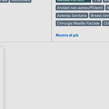
Anziani non autosufficienti
A
Azienda Sanitaria
Breast Uni
Chirurgia Maxillo Facciale
Chi
Comunità Alloggio
Defibrilla
Mostra di più
Dematerializzata DEMA
Dem
Donazione organi e sangue
E
Ginecologia e Ostetricia
Incl
Influenza
Laboratorio Analisi
Medicina Generale
Metodo 
Metodo Feldenkrais
Metodo 
Operatori Socio Sanitari OSS
Pediatria
Personale Sistema 
Piano Nazionale di Ripresa e 
Prevenzione tumori
Professio