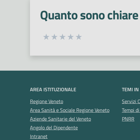
Quanto sono chiare 
Seleziona una valutazione da 1 a 5
Valuta 1 stelle su 5
Valuta 2 stelle su 5
Valuta 3 stelle su 5
Valuta 4 stelle su 5
Valuta 5 stelle su 5
AREA ISTITUZIONALE
TEMI IN
Regione Veneto
Servizi 
Area Sanità e Sociale Regione Veneto
Tempi di
Aziende Sanitarie del Veneto
PNRR
Angolo del Dipendente
Intranet