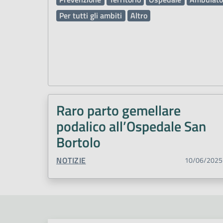
Per tutti gli ambiti
Altro
Raro parto gemellare
podalico all’Ospedale San
Bortolo
TIPO CONTENUTO:
NOTIZIE
10/06/2025