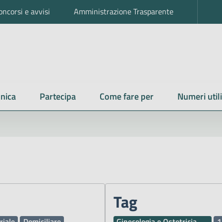
oncorsi e avvisi
Amministrazione Trasparente
nica
Partecipa
Come fare per
Numeri utili
Tag
riale
Domiciliare
Ginecologia e Ostetricia
1