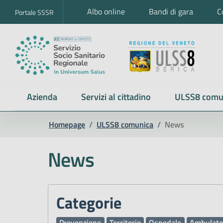
Albo online
Bandi di gara
C
Portale SSSR
Azienda
Servizi al cittadino
ULSS8 comu
Homepage
/
ULSS8 comunica
/
News
News
Categorie
Prevenzione
Territorio
Ospedale
Ambulato