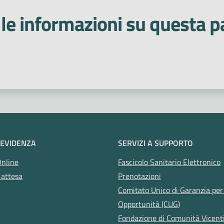
le informazioni su questa p
Punto prelievi
Qualità percep
Riconoscimento
Salute
Sal
Testa collo
Tossinfezioni alim
 stelle
Violenza
Zanzare
Interazie
 EVIDENZA
SERVIZI A SUPPORTO
Online
Fascicolo Sanitario Elettronico
 attesa
Prenotazioni
Comitato Unico di Garanzia per 
Opportunità (CUG)
Fondazione di Comunità Vicent