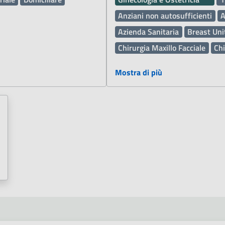
Anziani non autosufficienti
A
Azienda Sanitaria
Breast Uni
Chirurgia Maxillo Facciale
Chi
Comunità Alloggio
Defibrilla
Mostra di più
Dematerializzata DEMA
Dem
Donazione organi e sangue
E
Inclusione sociale
Infermieri
Malattie rare
Medici
Medic
Metodo Doman
Metodo Fay
Metodo Vojta
Oculistica
Op
Patologia Neonatale
Pediatra
Personale Sistema Sanitario R
Piano Nazionale di Ripresa e 
Prevenzione tumori
Professio