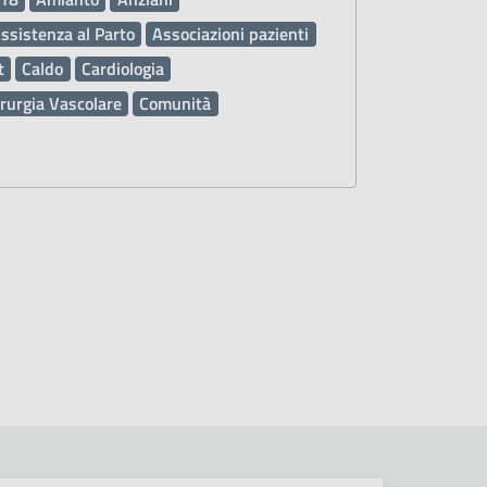
ssistenza al Parto
Associazioni pazienti
t
Caldo
Cardiologia
rurgia Vascolare
Comunità
tore Automatico Esterno DAE
Deleghe
enza
Diritti dei pazienti
sami di Laboratorio
Farmaci
Inclusione
Influenza
Laboratorio Analisi
Malattie
ina Generale
Metodo ABA
Metodo Feldenkrais
Metodo Perfetti
eratori Socio Sanitari OSS
Ospedale
Pediatria
egionale
Resilienza PNRR
Prevenzione
ni sanitarie
Pronto Soccorso PS