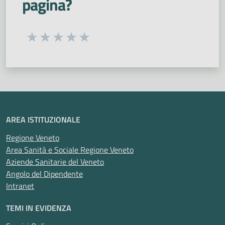
pagina?
Urologia
Vaccinazioni
Violenza
Zanzare
Interaziendale
Seleziona una valutazione da 1 a 5 stelle
Valuta 1 stelle su 5
Valuta 2 stelle su 5
Valuta 3 stelle su 5
Valuta 4 stelle su 5
Valuta 5 stelle su 5
AREA ISTITUZIONALE
Regione Veneto
Area Sanità e Sociale Regione Veneto
Aziende Sanitarie del Veneto
Angolo del Dipendente
Intranet
TEMI IN EVIDENZA