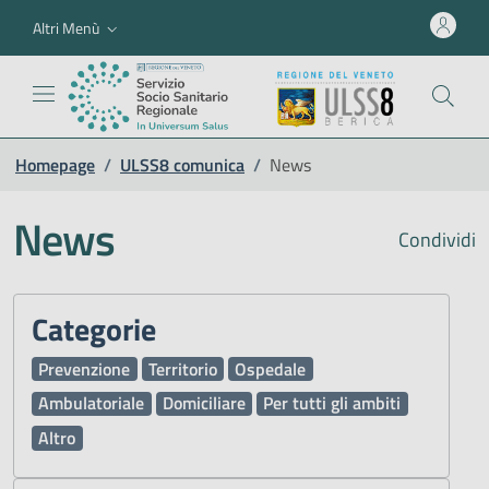
Altri Menù
Homepage
/
ULSS8 comunica
/
News
News
Condividi
Categorie
Prevenzione
Territorio
Ospedale
Ambulatoriale
Domiciliare
Per tutti gli ambiti
Altro