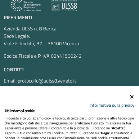
RIFERIMENTI
Azienda ULSS n. 8 Berica
Sede Legale:
Viale F. Rodolfi, 37 – 36100 Vicenza
Codice Fiscale e P. IVA 02441500242
CONTATTI
Email:
protocollo@aulss8.veneto.it
Pec:
protocollo.aulss8@pecveneto.it
SEGUICI SU
Informativa sulla privacy
Utilizziamo i cookie
In questo sito utilizziamo cookie tecnici, di terze parti, profilazione e altre tecnologie
che raccolgono dati della tua navigazione per analizzare l’utilizzo, migliorare la tua
esperienza e personalizzare il contenuto e la pubblicità. Cliccando su “
Accetta
”,
Privacy Policy
esprimi il tuo consenso a tutti i cookie utilizzati. Cliccando su "
Nega
" o chiudendo il
banner, la navigazione proseguirà con l’installazione dei soli cookie strettamente