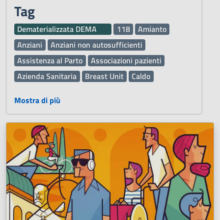
Tag
Dematerializzata DEMA
118
Amianto
Anziani
Anziani non autosufficienti
Assistenza al Parto
Associazioni pazienti
Azienda Sanitaria
Breast Unit
Caldo
Cardiologia
Chirurgia Maxillo Facciale
Mostra di più
Chirurgia Vascolare
Comunità
Comunità Alloggio
Defibrillatore Automatico Esterno DAE
Deleghe
Demenza
Diritti dei pazienti
Donazione organi e sangue
Esami di Laboratorio
Farmaci
Ginecologia e Ostetricia
Inclusione
Inclusione sociale
Infermieri
Influenza
Laboratorio Analisi
Malattie
Malattie rare