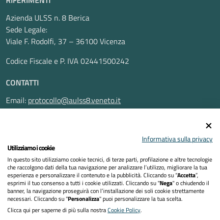
RIFERIMENTI
Azienda ULSS n. 8 Berica
Sede Legale:
Viale F. Rodolfi, 37 – 36100 Vicenza
Codice Fiscale e P. IVA 02441500242
CONTATTI
Email:
protocollo@aulss8.veneto.it
Pec:
protocollo.aulss8@pecveneto.it
SEGUICI SU
Informativa sulla privacy
Utilizziamo i cookie
In questo sito utilizziamo cookie tecnici, di terze parti, profilazione e altre tecnologie
che raccolgono dati della tua navigazione per analizzare l’utilizzo, migliorare la tua
esperienza e personalizzare il contenuto e la pubblicità. Cliccando su “
Accetta
”,
Privacy Policy
esprimi il tuo consenso a tutti i cookie utilizzati. Cliccando su "
Nega
" o chiudendo il
banner, la navigazione proseguirà con l’installazione dei soli cookie strettamente
necessari. Cliccando su "
Personalizza
" puoi personalizzare la tua scelta.
Dichiarazione di accessibilità
Clicca qui per saperne di più sulla nostra
Cookie Policy
.