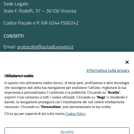
Sede Legale:
Viale F. Rodolfi, 37 – 36100 Vicenza
Codice Fiscale e P. IVA 02441500242
CONTATTI
Email:
protocollo@aulss8.veneto.it
Pec:
protocollo.aulss8@pecveneto.it
SEGUICI SU
Informativa sulla privacy
Utilizziamo i cookie
In questo sito utilizziamo cookie tecnici, di terze parti, profilazione e altre tecnologie
che raccolgono dati della tua navigazione per analizzare l’utilizzo, migliorare la tua
esperienza e personalizzare il contenuto e la pubblicità. Cliccando su “
Accetta
”,
Privacy Policy
esprimi il tuo consenso a tutti i cookie utilizzati. Cliccando su "
Nega
" o chiudendo il
banner, la navigazione proseguirà con l’installazione dei soli cookie strettamente
necessari. Cliccando su "
Personalizza
" puoi personalizzare la tua scelta.
Dichiarazione di accessibilità
Clicca qui per saperne di più sulla nostra
Cookie Policy
.
Note legali
Accetto
Cookies policy