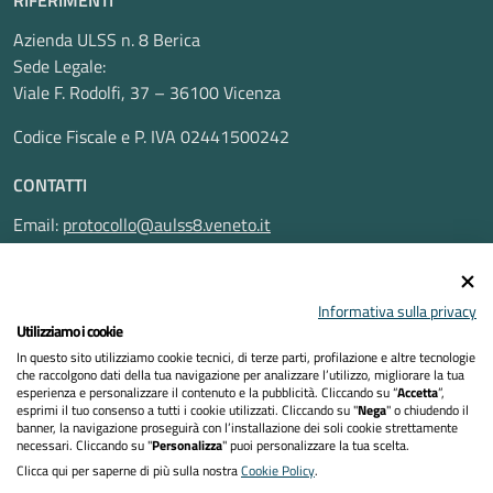
RIFERIMENTI
Azienda ULSS n. 8 Berica
Sede Legale:
Viale F. Rodolfi, 37 – 36100 Vicenza
Codice Fiscale e P. IVA 02441500242
CONTATTI
Email:
protocollo@aulss8.veneto.it
Pec:
protocollo.aulss8@pecveneto.it
SEGUICI SU
Informativa sulla privacy
Utilizziamo i cookie
In questo sito utilizziamo cookie tecnici, di terze parti, profilazione e altre tecnologie
che raccolgono dati della tua navigazione per analizzare l’utilizzo, migliorare la tua
esperienza e personalizzare il contenuto e la pubblicità. Cliccando su “
Accetta
”,
Privacy Policy
esprimi il tuo consenso a tutti i cookie utilizzati. Cliccando su "
Nega
" o chiudendo il
banner, la navigazione proseguirà con l’installazione dei soli cookie strettamente
necessari. Cliccando su "
Personalizza
" puoi personalizzare la tua scelta.
Dichiarazione di accessibilità
Clicca qui per saperne di più sulla nostra
Cookie Policy
.