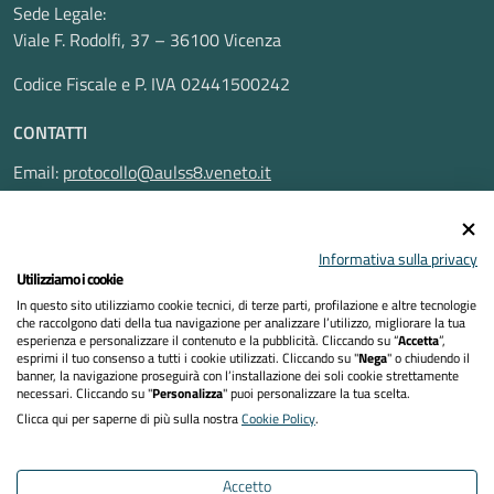
Sede Legale:
Viale F. Rodolfi, 37 – 36100 Vicenza
Codice Fiscale e P. IVA 02441500242
CONTATTI
Email:
protocollo@aulss8.veneto.it
Pec:
protocollo.aulss8@pecveneto.it
SEGUICI SU
Informativa sulla privacy
Utilizziamo i cookie
In questo sito utilizziamo cookie tecnici, di terze parti, profilazione e altre tecnologie
che raccolgono dati della tua navigazione per analizzare l’utilizzo, migliorare la tua
esperienza e personalizzare il contenuto e la pubblicità. Cliccando su “
Accetta
”,
Privacy Policy
esprimi il tuo consenso a tutti i cookie utilizzati. Cliccando su "
Nega
" o chiudendo il
banner, la navigazione proseguirà con l’installazione dei soli cookie strettamente
necessari. Cliccando su "
Personalizza
" puoi personalizzare la tua scelta.
Dichiarazione di accessibilità
Clicca qui per saperne di più sulla nostra
Cookie Policy
.
Note legali
Accetto
Cookies policy