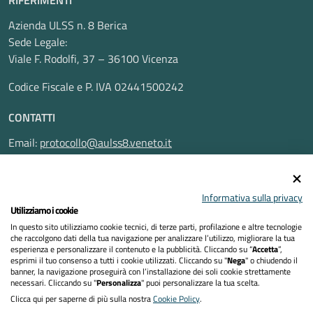
RIFERIMENTI
Azienda ULSS n. 8 Berica
Sede Legale:
Viale F. Rodolfi, 37 – 36100 Vicenza
Codice Fiscale e P. IVA 02441500242
CONTATTI
Email:
protocollo@aulss8.veneto.it
Pec:
protocollo.aulss8@pecveneto.it
SEGUICI SU
Informativa sulla privacy
Utilizziamo i cookie
In questo sito utilizziamo cookie tecnici, di terze parti, profilazione e altre tecnologie
che raccolgono dati della tua navigazione per analizzare l’utilizzo, migliorare la tua
esperienza e personalizzare il contenuto e la pubblicità. Cliccando su “
Accetta
”,
Privacy Policy
esprimi il tuo consenso a tutti i cookie utilizzati. Cliccando su "
Nega
" o chiudendo il
banner, la navigazione proseguirà con l’installazione dei soli cookie strettamente
necessari. Cliccando su "
Personalizza
" puoi personalizzare la tua scelta.
Dichiarazione di accessibilità
Clicca qui per saperne di più sulla nostra
Cookie Policy
.