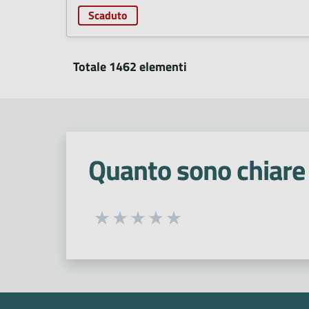
Scaduto
Totale 1462 elementi
Quanto sono chiare 
Seleziona una valutazione da 1 a 5
Valuta 1 stelle su 5
Valuta 2 stelle su 5
Valuta 3 stelle su 5
Valuta 4 stelle su 5
Valuta 5 stelle su 5