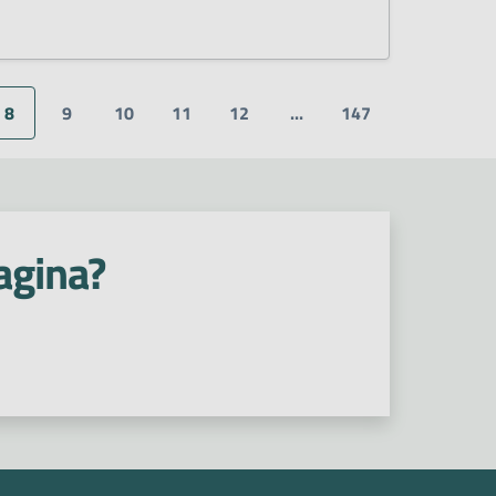
8
9
10
11
12
...
147
agina?