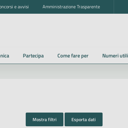
oncorsi e avvisi
Amministrazione Trasparente
nica
Partecipa
Come fare per
Numeri utili
Mostra filtri
Esporta dati