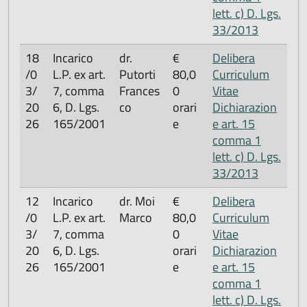
lett. c) D. Lgs.
33/2013
18
Incarico
dr.
€
Delibera
/0
L.P. ex art.
Putorti
80,0
Curriculum
3/
7, comma
Frances
0
Vitae
20
6, D. Lgs.
co
orari
Dichiarazion
26
165/2001
e
e art. 15
comma 1
lett. c) D. Lgs.
33/2013
12
Incarico
dr. Moi
€
Delibera
/0
L.P. ex art.
Marco
80,0
Curriculum
3/
7, comma
0
Vitae
20
6, D. Lgs.
orari
Dichiarazion
26
165/2001
e
e art. 15
comma 1
lett. c) D. Lgs.