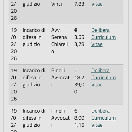
2/
giudizio
Vinci
7,83
Vitae
20
26
19
Incarico di
Avv.
€
Delibera
/0
difesa in
Serena
3.65
Curriculum
2/
giudizio
Chiarell
3,78
Vitae
20
o
26
19
Incarico di
Pinelli
€
Delibera
/0
difesa in
Avvocat
18.2
Curriculum
2/
giudizio
i
39,0
Vitae
20
0
26
19
Incarico di
Pinelli
€
Delibera
/0
difesa in
Avvocat
8.00
Curriculum
2/
giudizio
i
1,15
Vitae
20