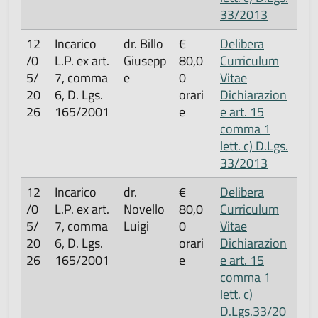
33/2013
12
Incarico
dr. Billo
€
Delibera
/0
L.P. ex art.
Giusepp
80,0
Curriculum
5/
7, comma
e
0
Vitae
20
6, D. Lgs.
orari
Dichiarazion
26
165/2001
e
e art. 15
comma 1
lett. c) D.Lgs.
33/2013
12
Incarico
dr.
€
Delibera
/0
L.P. ex art.
Novello
80,0
Curriculum
5/
7, comma
Luigi
0
Vitae
20
6, D. Lgs.
orari
Dichiarazion
26
165/2001
e
e art. 15
comma 1
lett. c)
D.Lgs.33/20