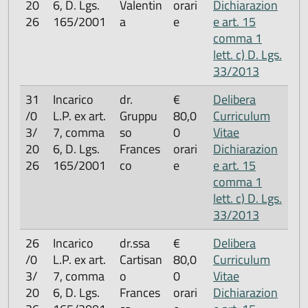
20
6, D. Lgs.
Valentin
orari
Dichiarazion
26
165/2001
a
e
e art. 15
comma 1
lett. c) D. Lgs.
33/2013
31
Incarico
dr.
€
Delibera
/0
L.P. ex art.
Gruppu
80,0
Curriculum
3/
7, comma
so
0
Vitae
20
6, D. Lgs.
Frances
orari
Dichiarazion
26
165/2001
co
e
e art. 15
comma 1
lett. c) D. Lgs.
33/2013
26
Incarico
dr.ssa
€
Delibera
/0
L.P. ex art.
Cartisan
80,0
Curriculum
3/
7, comma
o
0
Vitae
20
6, D. Lgs.
Frances
orari
Dichiarazion