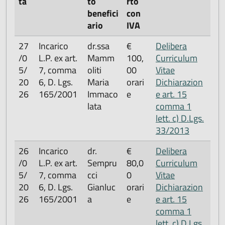
ta
to
rto
benefici
con
ario
IVA
27
Incarico
dr.ssa
€
Delibera
/0
L.P. ex art.
Mamm
100,
Curriculum
5/
7, comma
oliti
00
Vitae
20
6, D. Lgs.
Maria
orari
Dichiarazion
26
165/2001
Immaco
e
e art. 15
lata
comma 1
lett. c) D.Lgs.
33/2013
26
Incarico
dr.
€
Delibera
/0
L.P. ex art.
Sempru
80,0
Curriculum
5/
7, comma
cci
0
Vitae
20
6, D. Lgs.
Gianluc
orari
Dichiarazion
26
165/2001
a
e
e art. 15
comma 1
lett. c) D.Lgs.