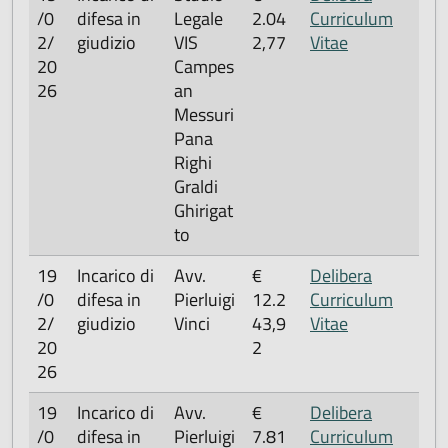
/0
difesa in
Legale
2.04
Curriculum
2/
giudizio
VIS
2,77
Vitae
20
Campes
26
an
Messuri
Pana
Righi
Graldi
Ghirigat
to
19
Incarico di
Avv.
€
Delibera
/0
difesa in
Pierluigi
12.2
Curriculum
2/
giudizio
Vinci
43,9
Vitae
20
2
26
19
Incarico di
Avv.
€
Delibera
/0
difesa in
Pierluigi
7.81
Curriculum