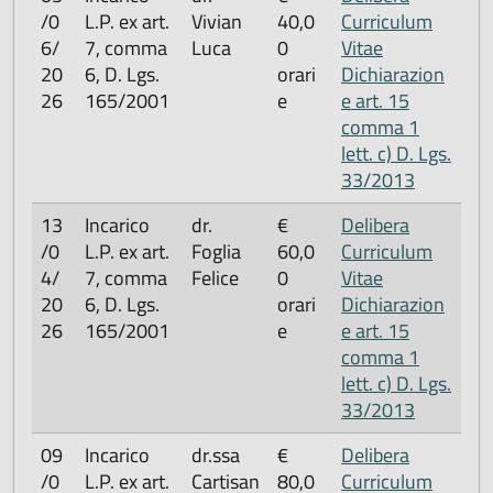
/0
L.P. ex art.
Vivian
40,0
Curriculum
6/
7, comma
Luca
0
Vitae
20
6, D. Lgs.
orari
Dichiarazion
26
165/2001
e
e art. 15
comma 1
lett. c) D. Lgs.
33/2013
13
Incarico
dr.
€
Delibera
/0
L.P. ex art.
Foglia
60,0
Curriculum
4/
7, comma
Felice
0
Vitae
20
6, D. Lgs.
orari
Dichiarazion
26
165/2001
e
e art. 15
comma 1
lett. c) D. Lgs.
33/2013
09
Incarico
dr.ssa
€
Delibera
/0
L.P. ex art.
Cartisan
80,0
Curriculum