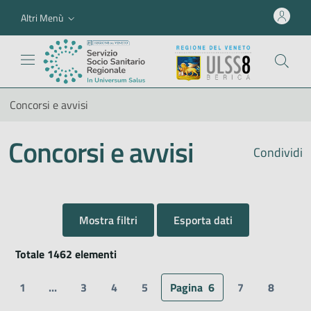
Altri Menù
Concorsi e avvisi
Concorsi e avvisi
Condividi
Mostra filtri
Esporta dati
Totale 1462 elementi
1
...
3
4
5
Pagina
6
7
8