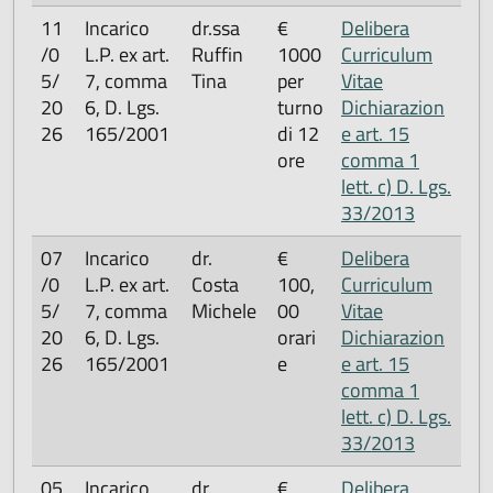
11
Incarico
dr.ssa
€
Delibera
/0
L.P. ex art.
Ruffin
1000
Curriculum
5/
7, comma
Tina
per
Vitae
20
6, D. Lgs.
turno
Dichiarazion
26
165/2001
di 12
e art. 15
ore
comma 1
lett. c) D. Lgs.
33/2013
07
Incarico
dr.
€
Delibera
/0
L.P. ex art.
Costa
100,
Curriculum
5/
7, comma
Michele
00
Vitae
20
6, D. Lgs.
orari
Dichiarazion
26
165/2001
e
e art. 15
comma 1
lett. c) D. Lgs.
33/2013
05
Incarico
dr.
€
Delibera