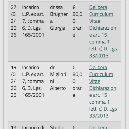
27
Incarico
dr.ssa
€
Delibera
/0
L.P. ex art.
Brugner
80,0
Curriculum
2/
7, comma
a
0
Vitae
20
6, D. Lgs.
Giorgia
orari
Dichiarazion
26
165/2001
e
e art. 15
comma 1
lett. c) D. Lgs.
33/2013
19
Incarico
dr.
€
Delibera
/0
L.P. ex art.
Migliori
80,0
Curriculum
2/
7, comma
ni
0
Vitae
20
6, D. Lgs.
Alberto
orari
Dichiarazion
26
165/2001
e
e art. 15
comma 1
lett. c) D. Lgs
33/2013
19
Incarico di
Studio
€
Delibera