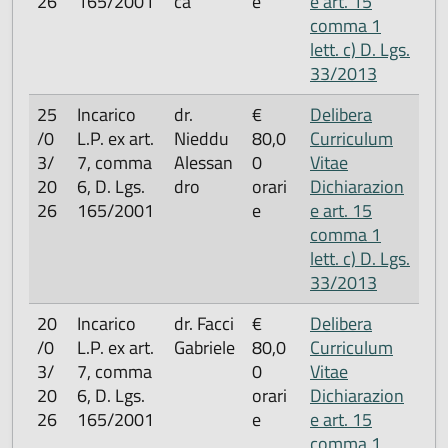
26
165/2001
ca
e
e art. 15
comma 1
lett. c) D. Lgs.
33/2013
25
Incarico
dr.
€
Delibera
/0
L.P. ex art.
Nieddu
80,0
Curriculum
3/
7, comma
Alessan
0
Vitae
20
6, D. Lgs.
dro
orari
Dichiarazion
26
165/2001
e
e art. 15
comma 1
lett. c) D. Lgs.
33/2013
20
Incarico
dr. Facci
€
Delibera
/0
L.P. ex art.
Gabriele
80,0
Curriculum
3/
7, comma
0
Vitae
20
6, D. Lgs.
orari
Dichiarazion
26
165/2001
e
e art. 15
comma 1