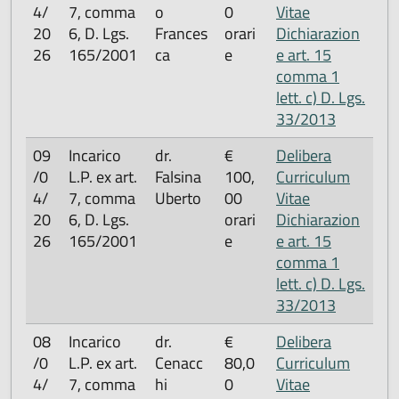
4/
7, comma
o
0
Vitae
20
6, D. Lgs.
Frances
orari
Dichiarazion
26
165/2001
ca
e
e art. 15
comma 1
lett. c) D. Lgs.
33/2013
09
Incarico
dr.
€
Delibera
/0
L.P. ex art.
Falsina
100,
Curriculum
4/
7, comma
Uberto
00
Vitae
20
6, D. Lgs.
orari
Dichiarazion
26
165/2001
e
e art. 15
comma 1
lett. c) D. Lgs.
33/2013
08
Incarico
dr.
€
Delibera
/0
L.P. ex art.
Cenacc
80,0
Curriculum
4/
7, comma
hi
0
Vitae