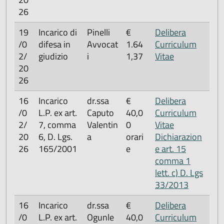
26
19
Incarico di
Pinelli
€
Delibera
/0
difesa in
Avvocat
1.64
Curriculum
2/
giudizio
i
1,37
Vitae
20
26
16
Incarico
dr.ssa
€
Delibera
/0
L.P. ex art.
Caputo
40,0
Curriculum
2/
7, comma
Valentin
0
Vitae
20
6, D. Lgs.
a
orari
Dichiarazion
26
165/2001
e
e art. 15
comma 1
lett. c) D. Lgs
33/2013
16
Incarico
dr.ssa
€
Delibera
/0
L.P. ex art.
Ogunle
40,0
Curriculum