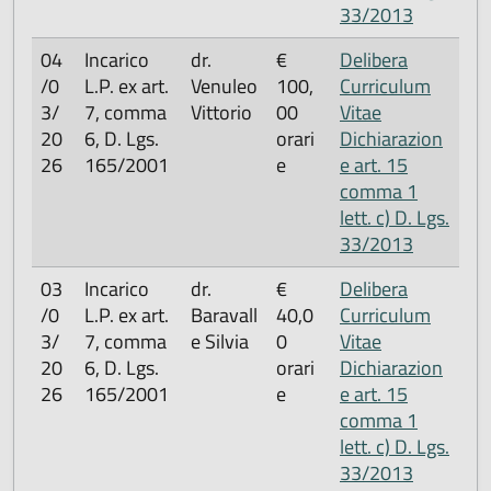
33/2013
04
Incarico
dr.
€
Delibera
/0
L.P. ex art.
Venuleo
100,
Curriculum
3/
7, comma
Vittorio
00
Vitae
20
6, D. Lgs.
orari
Dichiarazion
26
165/2001
e
e art. 15
comma 1
lett. c) D. Lgs.
33/2013
03
Incarico
dr.
€
Delibera
/0
L.P. ex art.
Baravall
40,0
Curriculum
3/
7, comma
e Silvia
0
Vitae
20
6, D. Lgs.
orari
Dichiarazion
26
165/2001
e
e art. 15
comma 1
lett. c) D. Lgs.
33/2013