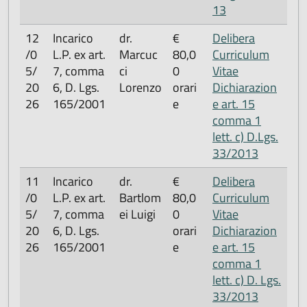
13
12
Incarico
dr.
€
Delibera
/0
L.P. ex art.
Marcuc
80,0
Curriculum
5/
7, comma
ci
0
Vitae
20
6, D. Lgs.
Lorenzo
orari
Dichiarazion
26
165/2001
e
e art. 15
comma 1
lett. c) D.Lgs.
33/2013
11
Incarico
dr.
€
Delibera
/0
L.P. ex art.
Bartlom
80,0
Curriculum
5/
7, comma
ei Luigi
0
Vitae
20
6, D. Lgs.
orari
Dichiarazion
26
165/2001
e
e art. 15
comma 1
lett. c) D. Lgs.
33/2013