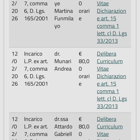
2/
7, comma
ye
0
Vitae
20
6, D. Lgs.
Martina
orari
Dichiarazion
26
165/2001
Funmila
e
e art. 15
yo
comma 1
lett. c) D. Lgs
33/2013
12
Incarico
dr.
€
Delibera
/0
L.P. ex art.
Munari
80,0
Curriculum
2/
7, comma
Andrea
0
Vitae
20
6, D. Lgs.
orari
Dichiarazion
26
165/2001
e
e art. 15
comma 1
lett. c) D. Lgs
33/2013
12
Incarico
dr.ssa
€
Delibera
/0
L.P. ex art.
Attardo
80,0
Curriculum
2/
7, comma
Gabriell
0
Vitae