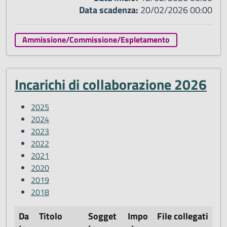
Data scadenza:
20/02/2026 00:00
Ammissione/Commissione/Espletamento
Incarichi di collaborazione 2026
2025
2024
2023
2022
2021
2020
2019
2018
Da
Titolo
Sogget
Impo
File collegati