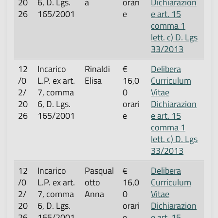
20
6, D. Lgs.
a
orari
Dichiarazion
26
165/2001
e
e art. 15
comma 1
lett. c) D. Lgs
33/2013
12
Incarico
Rinaldi
€
Delibera
/0
L.P. ex art.
Elisa
16,0
Curriculum
2/
7, comma
0
Vitae
20
6, D. Lgs.
orari
Dichiarazion
26
165/2001
e
e art. 15
comma 1
lett. c) D. Lgs
33/2013
12
Incarico
Pasqual
€
Delibera
/0
L.P. ex art.
otto
16,0
Curriculum
2/
7, comma
Anna
0
Vitae
20
6, D. Lgs.
orari
Dichiarazion
26
165/2001
e
e art. 15