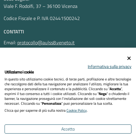
Viale F. Rodolfi, 37 – 36100 Vicenza
Codice Fiscale e P. IVA 02441500242
CONTATTI
Email:
protocollo@aulss8.veneto.it
Pec:
protocollo.aulss8@pecveneto.it
SEGUICI SU
Informativa sulla privacy
Utilizziamo i cookie
In questo sito utilizziamo cookie tecnici, di terze parti, profilazione e altre tecnologie
che raccolgono dati della tua navigazione per analizzare l’utilizzo, migliorare la tua
esperienza e personalizzare il contenuto e la pubblicità. Cliccando su “
Accetta
”,
Privacy Policy
esprimi il tuo consenso a tutti i cookie utilizzati. Cliccando su "
Nega
" o chiudendo il
banner, la navigazione proseguirà con l’installazione dei soli cookie strettamente
necessari. Cliccando su "
Personalizza
" puoi personalizzare la tua scelta.
Dichiarazione di accessibilità
Clicca qui per saperne di più sulla nostra
Cookie Policy
.
Note legali
Accetto
Cookies policy