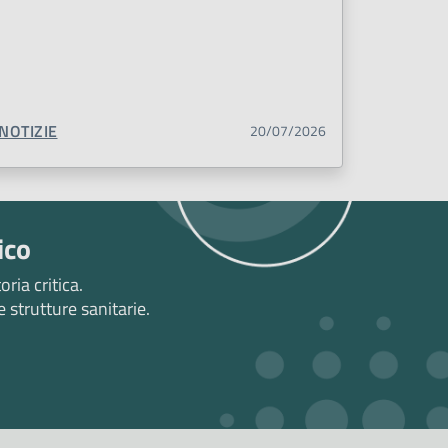
TIPO CONTENUTO:
NOTIZIE
20/07/2026
ico
ria critica.
e strutture sanitarie.