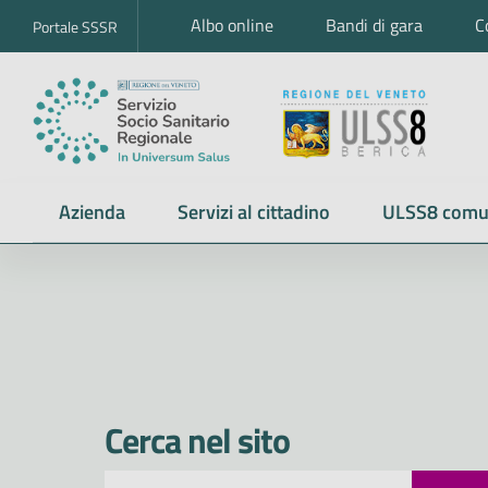
Albo online
Bandi di gara
C
Portale SSSR
Azienda
Servizi al cittadino
ULSS8 comu
Cerca nel sito