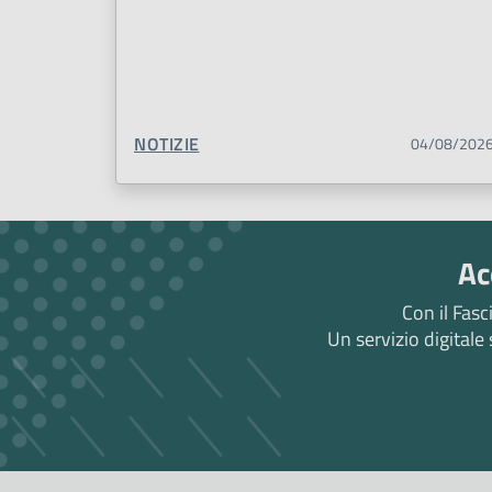
TIPO CONTENUTO:
NOTIZIE
04/08/202
Ac
Con il Fasc
Un servizio digitale 