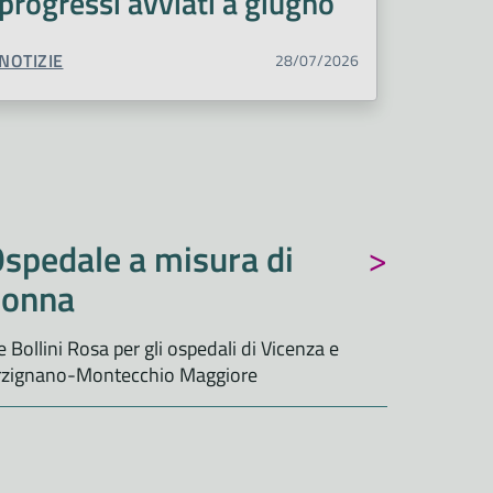
progressi avviati a giugno
TIPO CONTENUTO:
NOTIZIE
28/07/2026
spedale a misura di
donna
e Bollini Rosa per gli ospedali di Vicenza e
rzignano-Montecchio Maggiore