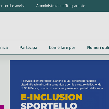
oncorsi e avvisi
Amministrazione Trasparente
nica
Partecipa
Come fare per
Numeri utili