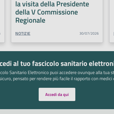
la visita della Presidente
della V Commissione
Regionale
TIPO CONTENUTO:
NOTIZIE
6
30/07/2026
cedi al tuo fascicolo sanitario elettron
icolo Sanitario Elettronico puoi accedere ovunque alla tua sto
sicuro, pensato per rendere più facile il rapporto con medici 
Accedi da qui