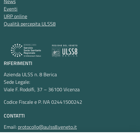
News
Eventi
URP online
Qualità percepita ULSS8
RIFERIMENTI
Azienda ULSS n. 8 Berica
Sede Legale:
Viale F. Rodolfi, 37 – 36100 Vicenza
Codice Fiscale e P. IVA 02441500242
CONTATTI
Email:
protocollo@aulss8.veneto.it
Pec:
protocollo.aulss8@pecveneto.it