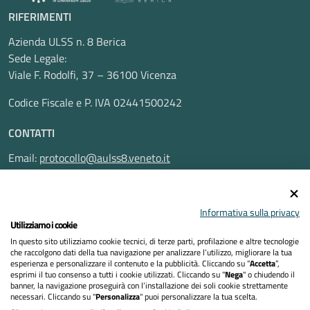
RIFERIMENTI
Azienda ULSS n. 8 Berica
Sede Legale:
Viale F. Rodolfi, 37 – 36100 Vicenza
Codice Fiscale e P. IVA 02441500242
CONTATTI
Email:
protocollo@aulss8.veneto.it
Pec:
protocollo.aulss8@pecveneto.it
SEGUICI SU
Informativa sulla privacy
Utilizziamo i cookie
In questo sito utilizziamo cookie tecnici, di terze parti, profilazione e altre tecnologie
che raccolgono dati della tua navigazione per analizzare l’utilizzo, migliorare la tua
esperienza e personalizzare il contenuto e la pubblicità. Cliccando su “
Accetta
”,
Privacy Policy
esprimi il tuo consenso a tutti i cookie utilizzati. Cliccando su "
Nega
" o chiudendo il
banner, la navigazione proseguirà con l’installazione dei soli cookie strettamente
necessari. Cliccando su "
Personalizza
" puoi personalizzare la tua scelta.
Dichiarazione di accessibilità